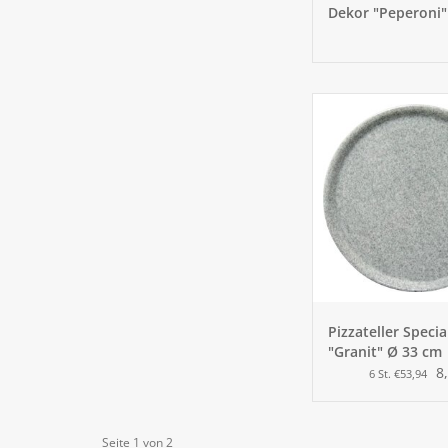
Dekor "Peperoni"
Pizzateller Specia
"Granit" Ø 33 cm
8
6 St. €53,94
Seite 1 von 2