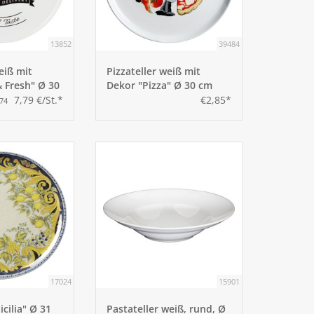
13852
39484
eiß mit
Pizzateller weiß mit
 Fresh" Ø 30
Dekor "Pizza" Ø 30 cm
7,79 €/St.*
€2,85*
,74
17024
15901
icilia" Ø 31
Pastateller weiß, rund, Ø