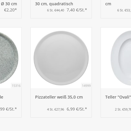
 Ø 30 cm
30 cm, quadratisch
cm
€2,20*
7,40 €/St.*
6 St. €44,40
6 St. €53
15316
14999
le
Pizzateller weiß 35,0 cm
Teller "Ovali
,99 €/St.*
6,99 €/St.*
4 St. €27,96
2 St. €59,7