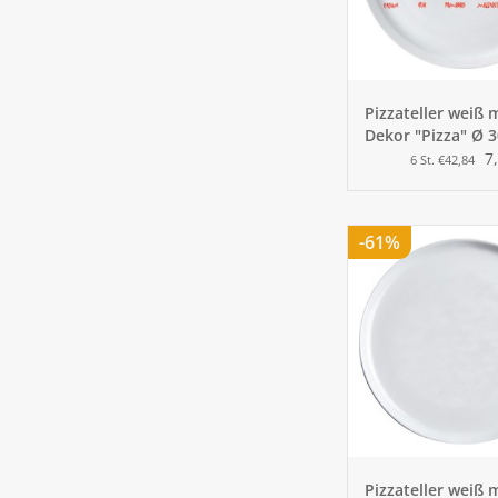
Pizzateller weiß 
Dekor "Pizza" Ø 
7
6 St. €42,84
-61%
Pizzateller weiß 