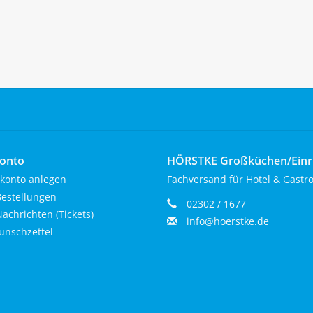
onto
HÖRSTKE Großküchen/Ein
konto anlegen
Fachversand für Hotel & Gastr
estellungen
02302 / 1677
achrichten (Tickets)
info@hoerstke.de
nschzettel