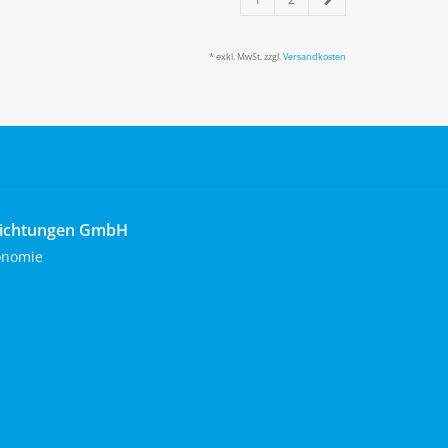
* exkl. MwSt. zzgl.
Versandkosten
richtungen GmbH
onomie