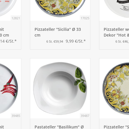
12821
17025
mit
Pizzateller "Sicilia" Ø 33
Pizzateller w
30 cm
cm
Dekor "Hot &
cm
,14 €/St.*
9,99 €/St.*
6 St. €59,94
6 St. €46
39485
39487
mit
Pastateller "Basilikum" Ø
Pizzateller "S