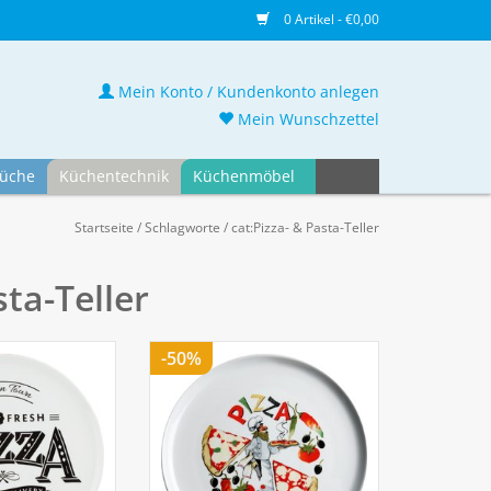
0 Artikel - €0,00
Mein Konto / Kundenkonto anlegen
Mein Wunschzettel
üche
Küchentechnik
Küchenmöbel
Startseite
/
Schlagworte
/
cat:Pizza- & Pasta-Teller
sta-Teller
-50%