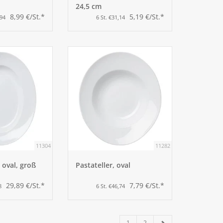
24,5 cm
8,99 €/St.*
5,19 €/St.*
,94
6 St. €31,14
11304
11282
" oval, groß
Pastateller, oval
29,89 €/St.*
7,79 €/St.*
8
6 St. €46,74
1
2