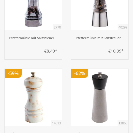
2770
40299
Pfeffermühle mit Salzstreuer
Pfeffermühle mit Salzstreuer
€8,49*
€10,99*
-59%
-62%
14013
13860