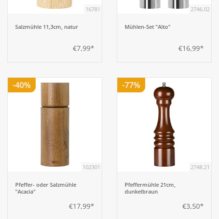
16781
2746.02
Aufsteller
Salzmühle 11,3cm, natur
Mühlen-Set "Alto"
€7,99*
€16,99*
Bar
Tafeln
-40%
-77%
Einrichtung
Berufsbekleidung
Küche
102301
2748.21
Pfeffer- oder Salzmühle
Pfeffermühle 21cm,
Küchentechnik
"Acacia"
dunkelbraun
€17,99*
€3,50*
Küchenmöbel