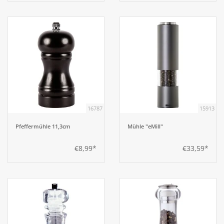
16787
15913
Pfeffermühle 11,3cm
Mühle "eMill"
€8,99*
€33,59*