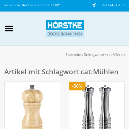
Versandkostenfrei ab 500,00 EUR*
0 Artikel - €0,00
Mein Konto / Kundenkonto
anlegen
Startseite
/
Schlagworte
/
cat:Mühlen
Startseite
Artikel mit Schlagwort cat:Mühlen
NEU
-50%
Gedeckter Tisch
Buffet
Fingerfood