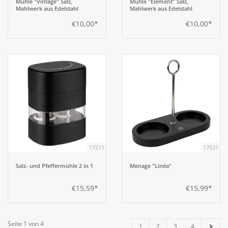
Mühle "Vintage" Salz,
Mühle "Element" Salz,
Mahlwerk aus Edelstahl
Mahlwerk aus Edelstahl
€10,00*
€10,00*
17211
17031
Salz- und Pfeffermühle 2 in 1
Menage "Linéa"
€15,59*
€15,99*
Seite 1 von 4
1
2
3
4