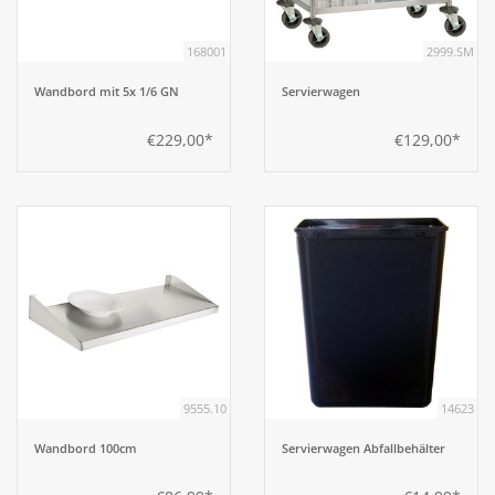
168001
2999.SM
Aufsteller
Wandbord mit 5x 1/6 GN
Servierwagen
Bar
€229,00*
€129,00*
Tafeln
Einrichtung
Berufsbekleidung
Küche
9555.10
14623
Küchentechnik
Wandbord 100cm
Servierwagen Abfallbehälter
Küchenmöbel