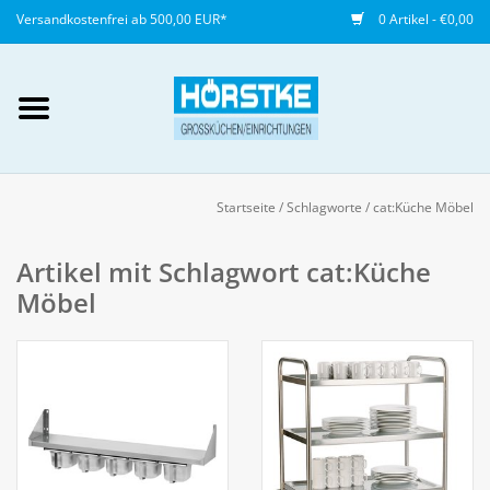
Versandkostenfrei ab 500,00 EUR*
0 Artikel - €0,00
Mein Konto / Kundenkonto
anlegen
Startseite
/
Schlagworte
/
cat:Küche Möbel
Startseite
Artikel mit Schlagwort cat:Küche
Möbel
NEU
Gedeckter Tisch
Buffet
Fingerfood