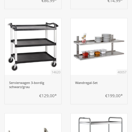
€86,99*
€14,99*
14620
40057
Servierwagen 3-bordig
Wandregal-Set
schwarz/grau
€129,00*
€199,00*