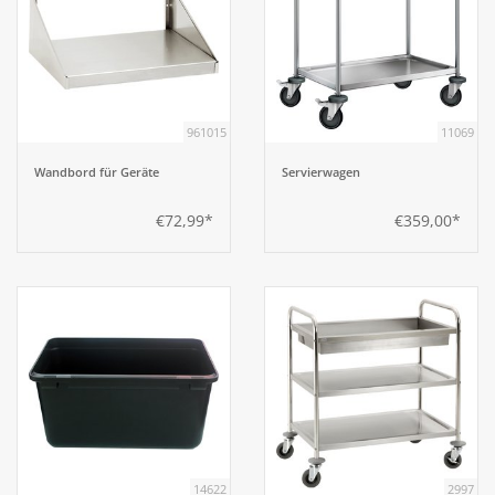
961015
11069
Wandbord für Geräte
Servierwagen
€72,99*
€359,00*
14622
2997