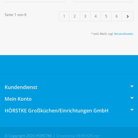
Seite 1 von 6
1
2
3
4
5
6
* exkl. MwSt. zzgl.
Versandkosten
Kundendienst
Mein Konto
HÖRSTKE Großküchen/Einrichtungen GmbH
© Copyright 2026 HÖRSTKE
|
Created by VIEWSION.net