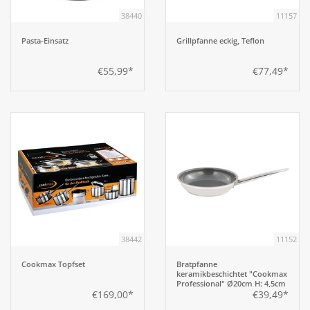
38440
11157
Pasta-Einsatz
Grillpfanne eckig, Teflon
€55,99*
€77,49*
38442
11152
Cookmax Topfset
Bratpfanne
keramikbeschichtet "Cookmax
Professional" Ø20cm H: 4,5cm
€169,00*
€39,49*