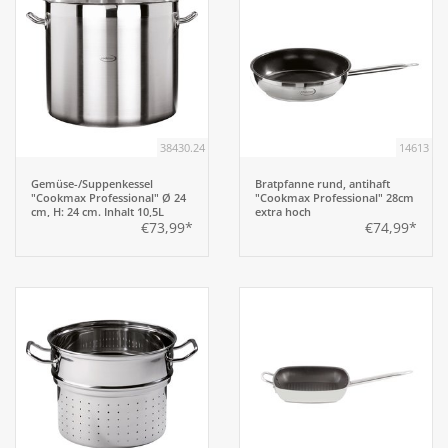
38430.24
14613
Gemüse-/Suppenkessel
Bratpfanne rund, antihaft
"Cookmax Professional" Ø 24
"Cookmax Professional" 28cm
cm, H: 24 cm. Inhalt 10,5L
extra hoch
€73,99*
€74,99*