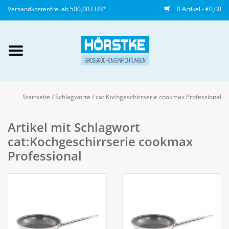
Versandkostenfrei ab 500,00 EUR*
0 Artikel - €0,00
Mein Konto / Kundenkonto
anlegen
Startseite
/
Schlagworte
/
cat:Kochgeschirrserie cookmax Professional
Startseite
Artikel mit Schlagwort
cat:Kochgeschirrserie cookmax
NEU
Professional
Gedeckter Tisch
Buffet
Fingerfood