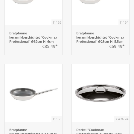
Aufsteller
11155
11154
Bar
Bratpfanne
Bratpfanne
keramikbeschichtet "Cookmax
keramikbeschichtet "Cookmax
Professional" Ø32cm H: 6cm
Professional" Ø28cm H: 5,5cm
€85,49*
€69,49*
Tafeln
Einrichtung
Berufsbekleidung
Küche
Küchentechnik
11153
38436.24
Bratpfanne
Deckel "Cookmax
Küchenmöbel
keramikbeschichtet "Cookmax
Professional/Gourmet" 24cm