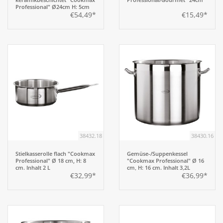
Professional" Ø24cm H: 5cm
€54,49*
€15,49*
38432.18
38430.16
Stielkasserolle flach "Cookmax
Gemüse-/Suppenkessel
Professional" Ø 18 cm, H: 8
"Cookmax Professional" Ø 16
cm. Inhalt 2 L
cm, H: 16 cm. Inhalt 3,2L
€32,99*
€36,99*