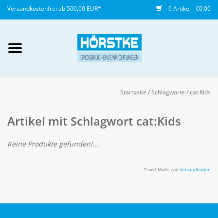
Versandkostenfrei ab 500,00 EUR*
0 Artikel - €0,00
Mein Konto / Kundenkonto
anlegen
Startseite
/
Schlagworte
/
cat:Kids
Startseite
Artikel mit Schlagwort cat:Kids
NEU
Keine Produkte gefunden!...
Gedeckter Tisch
* exkl. MwSt. zzgl.
Versandkosten
Buffet
Fingerfood