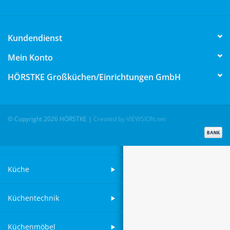
Aufsteller
Kundendienst
Bar
Mein Konto
HÖRSTKE Großküchen/Einrichtungen GmbH
Tafeln
Einrichtung
© Copyright 2026 HÖRSTKE
|
Created by VIEWSION.net
Berufsbekleidung
Küche
Küchentechnik
Küchenmöbel