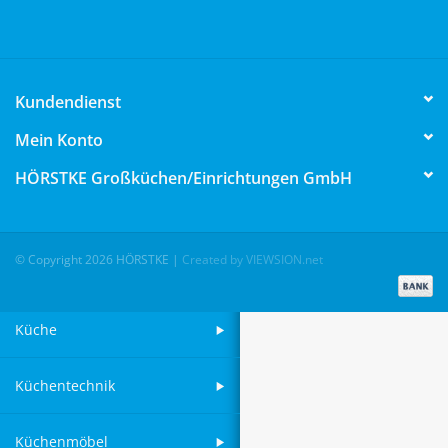
Aufsteller
Kundendienst
Bar
Mein Konto
Tafeln
HÖRSTKE Großküchen/Einrichtungen GmbH
Einrichtung
© Copyright 2026 HÖRSTKE
|
Created by VIEWSION.net
Berufsbekleidung
Küche
Küchentechnik
Küchenmöbel