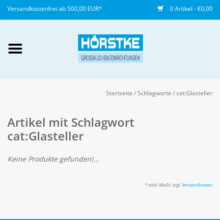
Versandkostenfrei ab 500,00 EUR*
0 Artikel - €0,00
Mein Konto / Kundenkonto
anlegen
Startseite
/
Schlagworte
/
cat:Glasteller
Startseite
Artikel mit Schlagwort
cat:Glasteller
NEU
Keine Produkte gefunden!...
Gedeckter Tisch
* exkl. MwSt. zzgl.
Versandkosten
Buffet
Fingerfood