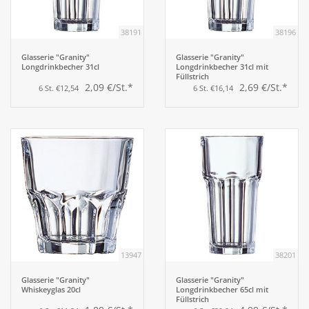
38191
38196
Aufsteller
Glasserie "Granity"
Glasserie "Granity"
Longdrinkbecher 31cl
Longdrinkbecher 31cl mit
Bar
Füllstrich
2,09 €/St.*
2,69 €/St.*
6 St. €12,54
6 St. €16,14
Tafeln
Einrichtung
Berufsbekleidung
Küche
13947
38201
Küchentechnik
Glasserie "Granity"
Glasserie "Granity"
Whiskeyglas 20cl
Longdrinkbecher 65cl mit
Füllstrich
Küchenmöbel