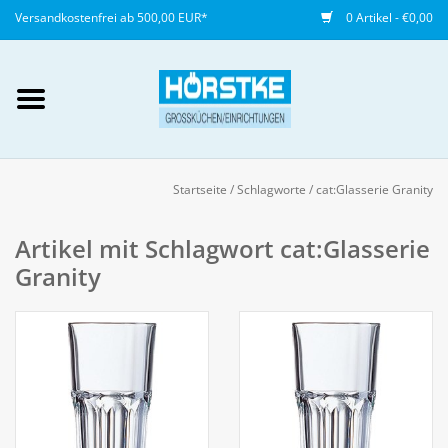
Versandkostenfrei ab 500,00 EUR*
0 Artikel - €0,00
Mein Konto / Kundenkonto
anlegen
Startseite
/
Schlagworte
/
cat:Glasserie Granity
Startseite
Artikel mit Schlagwort cat:Glasserie
Granity
NEU
Gedeckter Tisch
Buffet
Fingerfood