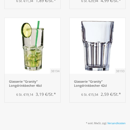
1,89 €/St.*
4,99 €/St.*
6 St. €11,34
6 St. €29,94
38194
38193
Glasserie "Granity"
Glasserie "Granity"
Longdrinkbecher 46cl
Longdrinkbecher 42cl
3,19 €/St.*
2,59 €/St.*
6 St. €19,14
6 St. €15,54
* exkl. MwSt. zzgl.
Versandkosten