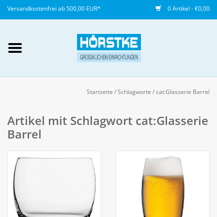
Versandkostenfrei ab 500,00 EUR*
0 Artikel - €0,00
Mein Konto / Kundenkonto
anlegen
Startseite
/
Schlagworte
/
cat:Glasserie Barrel
Startseite
Artikel mit Schlagwort cat:Glasserie
Barrel
NEU
Gedeckter Tisch
Buffet
Fingerfood