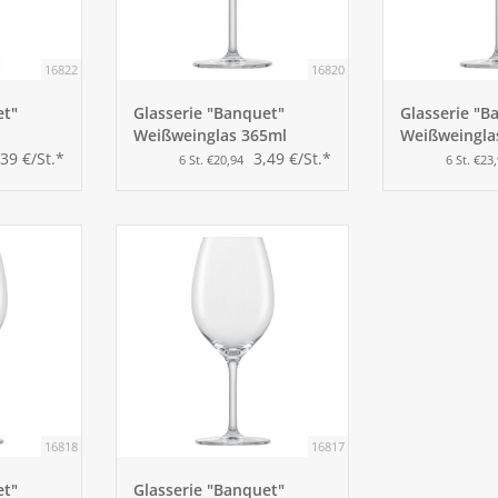
16822
16820
et"
Glasserie "Banquet"
Glasserie "B
Weißweinglas 365ml
Weißweingla
Füllstrich
,39 €/St.*
3,49 €/St.*
6 St. €20,94
6 St. €23
16818
16817
et"
Glasserie "Banquet"