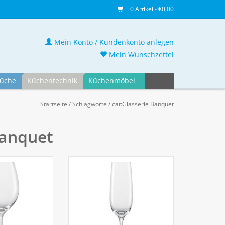
0 Artikel - €0,00
Mein Konto / Kundenkonto anlegen
Mein Wunschzettel
üche
Küchentechnik
Küchenmöbel
Startseite
/
Schlagworte
/
cat:Glasserie Banquet
Banquet