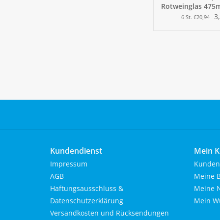
Rotweinglas 475
3
6 St. €20,94
Kundendienst
Mein K
Impressum
Kunden
AGB
Meine B
Haftungsausschluss &
Meine N
Datenschutzerklärung
Mein Wu
Versandkosten und Rücksendungen