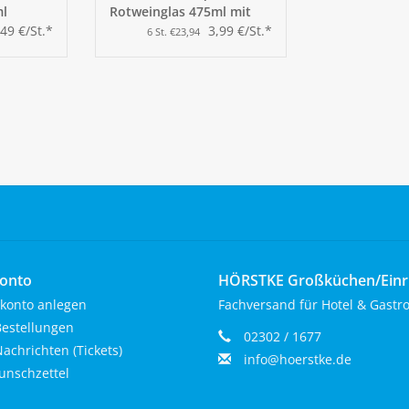
ml
Rotweinglas 475ml mit
Füllstrich
,49 €/St.*
3,99 €/St.*
6 St. €23,94
onto
HÖRSTKE Großküchen/Ein
konto anlegen
Fachversand für Hotel & Gastr
estellungen
02302 / 1677
achrichten (Tickets)
info@hoerstke.de
nschzettel