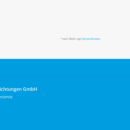
* exkl. MwSt. zzgl.
Versandkosten
richtungen GmbH
onomie