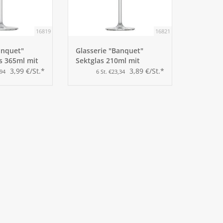
16819
16821
anquet"
Glasserie "Banquet"
s 365ml mit
Sektglas 210ml mit
Füllstrich
3,99 €/St.*
3,89 €/St.*
,94
6 St. €23,34