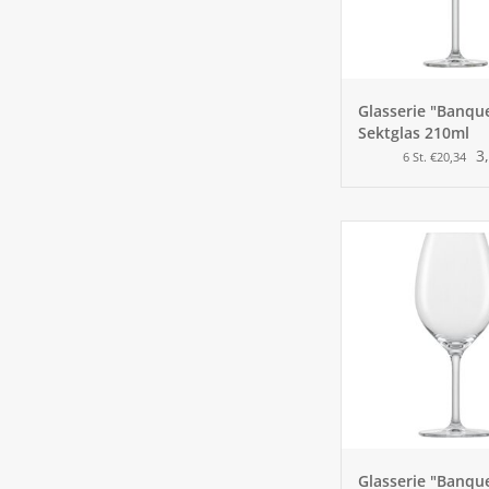
Glasserie "Banqu
Sektglas 210ml
3
6 St. €20,34
Glasserie "Banqu