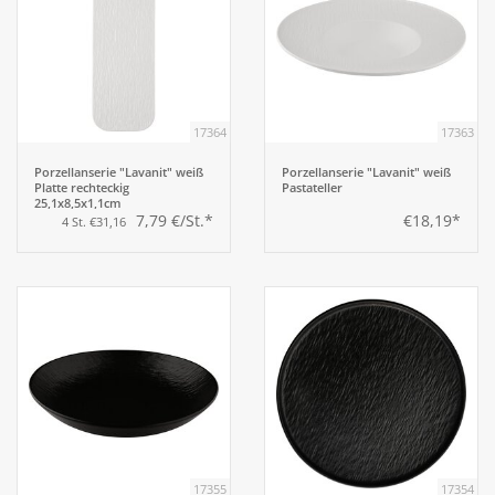
17364
17363
Porzellanserie "Lavanit" weiß
Porzellanserie "Lavanit" weiß
Platte rechteckig
Pastateller
25,1x8,5x1,1cm
7,79 €/St.*
€18,19*
4 St. €31,16
17355
17354