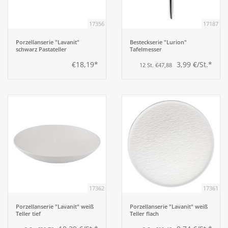
17356
17187
Aufsteller
Porzellanserie "Lavanit"
Besteckserie "Lurion"
schwarz Pastateller
Tafelmesser
Bar
€18,19*
3,99 €/St.*
12 St. €47,88
Tafeln
Einrichtung
Berufsbekleidung
Küche
17362
17361
Küchentechnik
Porzellanserie "Lavanit" weiß
Porzellanserie "Lavanit" weiß
Teller tief
Teller flach
Küchenmöbel