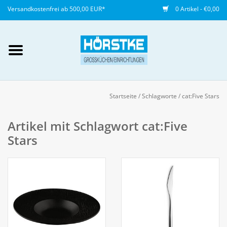
Versandkostenfrei ab 500,00 EUR*
0 Artikel - €0,00
Mein Konto / Kundenkonto
anlegen
Startseite
/
Schlagworte
/
cat:Five Stars
Startseite
Artikel mit Schlagwort cat:Five
Stars
NEU
Gedeckter Tisch
Buffet
Fingerfood