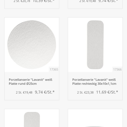
10,39 €/St.*
9,74 €/St.*
2 St. €20,78
2 St. €19,48
17365
17366
Porzellanserie "Lavanit" weiß
Porzellanserie "Lavanit" weiß
Platte rund Ø25cm
Platte rechteckig 30x10x1,1cm
9,74 €/St.*
11,69 €/St.*
2 St. €19,48
2 St. €23,38