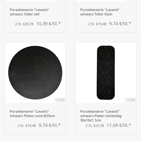
Porzellanserie "Lavanit"
Porzellanserie "Lavanit"
schwarz Teller tief
schwarz Teller flach
10,39 €/St.*
9,74 €/St.*
2 St. €20,78
2 St. €19,48
17359
17358
Porzellanserie "Lavanit"
Porzellanserie "Lavanit"
schwarz Platte rund Ø25cm
schwarz Platte rechteckig
30x10x1,1cm
9,74 €/St.*
11,69 €/St.*
2 St. €19,48
2 St. €23,38