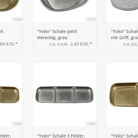
17280
17279
it
"Yoko" Schale petit
"Yoko" Schal
viereckig, grau
mit Griff, gr
,89 €/St.*
2,49 €/St.*
6 St. €14,94
6 St. €25
17288
17287
elder,
"Yoko" Schale 3 Felder,
"Yoko" Schal