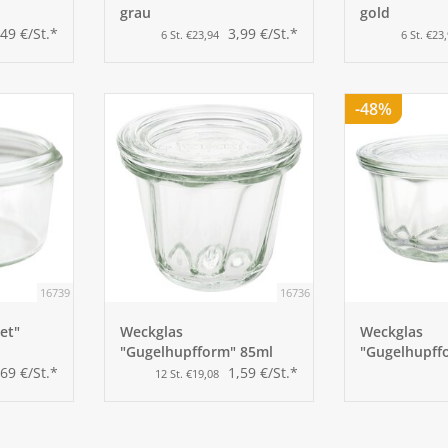
grau
gold
,49 €/St.*
3,99 €/St.*
6 St. €23,94
6 St. €23
-48%
16739
16736
et"
Weckglas
Weckglas
"Gugelhupfform" 85ml
"Gugelhupff
,69 €/St.*
1,59 €/St.*
12 St. €19,08