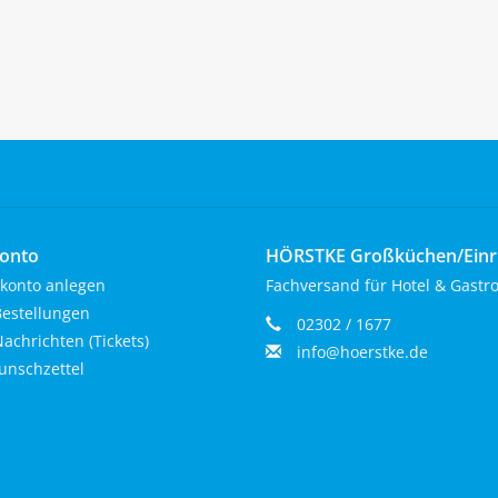
onto
HÖRSTKE Großküchen/Ein
konto anlegen
Fachversand für Hotel & Gastr
estellungen
02302 / 1677
achrichten (Tickets)
info@hoerstke.de
nschzettel