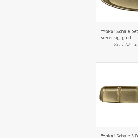
"Yoko" Schale pet
viereckig, gold
2
6 St. €17,34
"Yoko" Schale 3 F