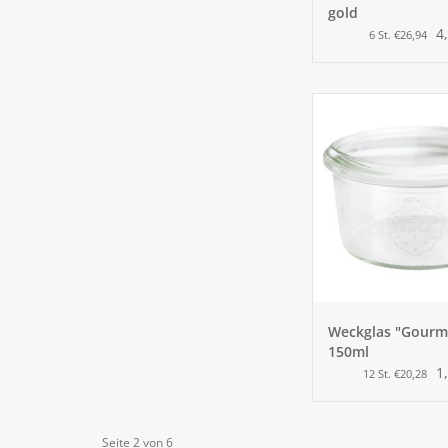
gold
4
6 St. €26,94
Weckglas "Gourm
150ml
1
12 St. €20,28
Seite 2 von 6