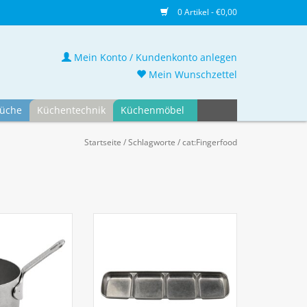
0 Artikel - €0,00
Mein Konto / Kundenkonto anlegen
Mein Wunschzettel
üche
Küchentechnik
Küchenmöbel
Startseite
/
Schlagworte
/
cat:Fingerfood