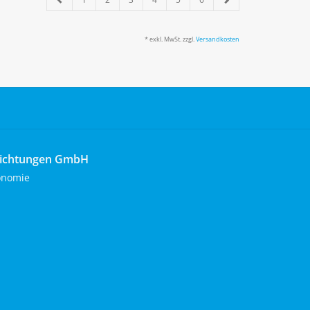
* exkl. MwSt. zzgl.
Versandkosten
richtungen GmbH
onomie