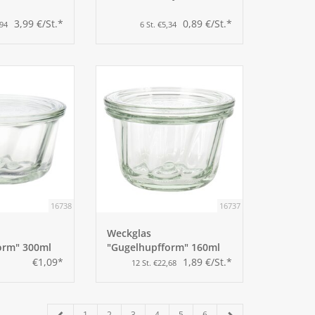
3,99 €/St.*
0,89 €/St.*
,94
6 St. €5,34
16738
16737
Weckglas
orm" 300ml
"Gugelhupfform" 160ml
€1,09*
1,89 €/St.*
12 St. €22,68
1
2
3
4
5
6