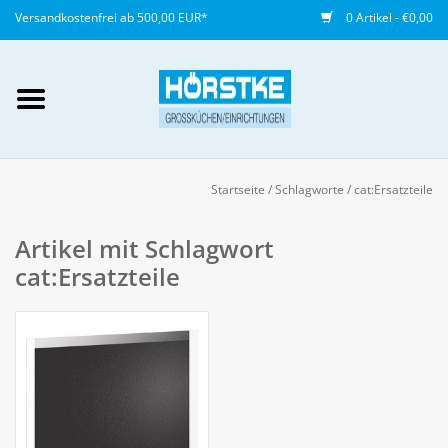
Versandkostenfrei ab 500,00 EUR*
0 Artikel - €0,00
Mein Konto / Kundenkonto
anlegen
Startseite
/
Schlagworte
/
cat:Ersatzteile
Startseite
Artikel mit Schlagwort
cat:Ersatzteile
NEU
Gedeckter Tisch
Buffet
Fingerfood