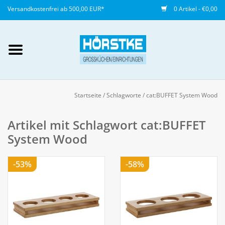
Versandkostenfrei ab 500,00 EUR*
0 Artikel - €0,00
Mein Konto / Kundenkonto
anlegen
Startseite
/
Schlagworte
/
cat:BUFFET System Wood
Startseite
Artikel mit Schlagwort cat:BUFFET
System Wood
NEU
-53%
-58%
Gedeckter Tisch
Buffet
Fingerfood