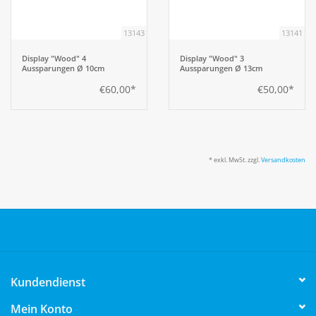
13143
13141
Aufsteller
Display "Wood" 4
Display "Wood" 3
Aussparungen Ø 10cm
Aussparungen Ø 13cm
Bar
€60,00*
€50,00*
Tafeln
Einrichtung
* exkl. MwSt. zzgl.
Versandkosten
Berufsbekleidung
Küche
Küchentechnik
Kundendienst
Mein Konto
Küchenmöbel