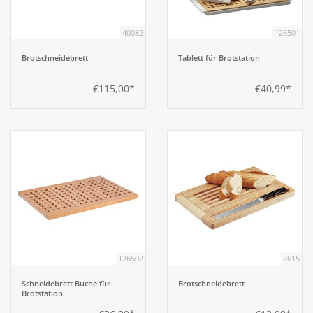
40082
126501
Aufsteller
Brotschneidebrett
Tablett für Brotstation
Bar
€115,00*
€40,99*
Tafeln
Einrichtung
Berufsbekleidung
Küche
126502
2615
Küchentechnik
Schneidebrett Buche für
Brotschneidebrett
Brotstation
Küchenmöbel