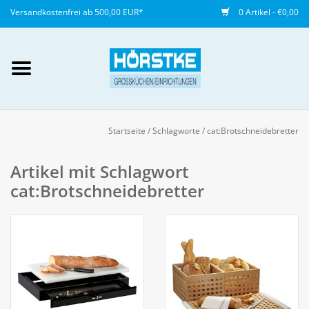
Versandkostenfrei ab 500,00 EUR*
0 Artikel - €0,00
Mein Konto / Kundenkonto
anlegen
Startseite
/
Schlagworte
/
cat:Brotschneidebretter
Startseite
Artikel mit Schlagwort
cat:Brotschneidebretter
NEU
Gedeckter Tisch
Buffet
Fingerfood