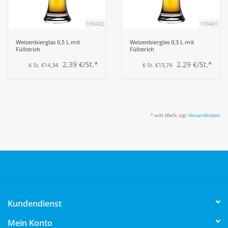
109402
109401
Aufsteller
Weizenbierglas 0,5 L mit
Weizenbierglas 0,3 L mit
Füllstrich
Füllstrich
Bar
2,39 €/St.*
2,29 €/St.*
6 St. €14,34
6 St. €13,74
Tafeln
Einrichtung
* exkl. MwSt. zzgl.
Versandkosten
Berufsbekleidung
Küche
Küchentechnik
Kundendienst
Mein Konto
Küchenmöbel