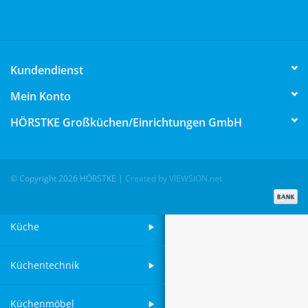
Aufsteller
Kundendienst
Bar
Mein Konto
Tafeln
HÖRSTKE Großküchen/Einrichtungen GmbH
Einrichtung
© Copyright 2026 HÖRSTKE
|
Created by VIEWSION.net
Berufsbekleidung
Küche
Küchentechnik
Küchenmöbel