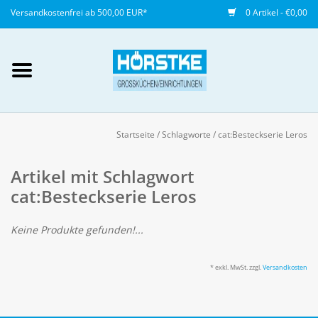
Versandkostenfrei ab 500,00 EUR*
0 Artikel - €0,00
Mein Konto / Kundenkonto
anlegen
Startseite
/
Schlagworte
/
cat:Besteckserie Leros
Startseite
Artikel mit Schlagwort
cat:Besteckserie Leros
NEU
Keine Produkte gefunden!...
Gedeckter Tisch
* exkl. MwSt. zzgl.
Versandkosten
Buffet
Fingerfood