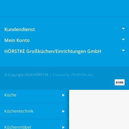
Aufsteller
Kundendienst
Bar
Mein Konto
Tafeln
HÖRSTKE Großküchen/Einrichtungen GmbH
Einrichtung
© Copyright 2026 HÖRSTKE
|
Created by VIEWSION.net
Berufsbekleidung
Küche
Küchentechnik
Küchenmöbel