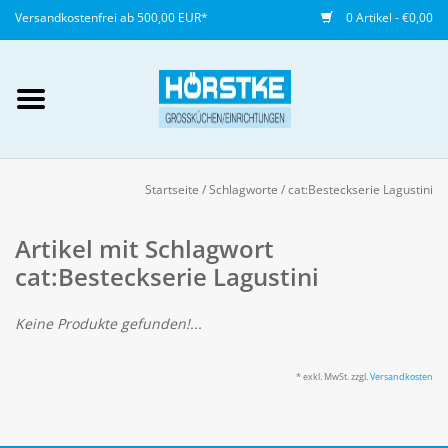
Versandkostenfrei ab 500,00 EUR*
0 Artikel - €0,00
Mein Konto / Kundenkonto
anlegen
Startseite
/
Schlagworte
/
cat:Besteckserie Lagustini
Startseite
Artikel mit Schlagwort
cat:Besteckserie Lagustini
NEU
Keine Produkte gefunden!...
Gedeckter Tisch
* exkl. MwSt. zzgl.
Versandkosten
Buffet
Fingerfood