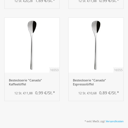
1,69 €/St.*
0,99 €/St.*
12 St. €20,28
12 St. €11,88
16553
16555
Besteckserie "Canada"
Besteckserie "Canada"
Kaffeelöffel
Espressolöffel
0,99 €/St.*
0,89 €/St.*
12 St. €11,88
12 St. €10,68
* exkl. MwSt. zzgl.
Versandkosten