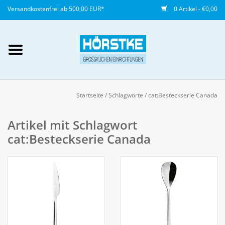
Versandkostenfrei ab 500,00 EUR*
0 Artikel - €0,00
Mein Konto / Kundenkonto
anlegen
Startseite
/
Schlagworte
/
cat:Besteckserie Canada
Startseite
Artikel mit Schlagwort
cat:Besteckserie Canada
NEU
Gedeckter Tisch
Buffet
Fingerfood