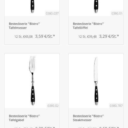
0380.037
0380.01
Aufsteller
Besteckserie "Bistro"
Besteckserie "Bistro"
Tafelmesser
Tafellöffel
Bar
3,59 €/St.*
3,29 €/St.*
12 St. €43,08
12 St. €39,48
Tafeln
Einrichtung
Berufsbekleidung
Küche
0380.02
0380.787
Küchentechnik
Besteckserie "Bistro"
Besteckserie "Bistro"
Tafelgabel
Steakmesser
Küchenmöbel