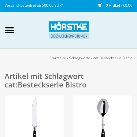
Versandkostenfrei ab 500,00 EUR*
0 Artikel - €0,00
Mein Konto / Kundenkonto
anlegen
Startseite
/
Schlagworte
/
cat:Besteckserie Bistro
Startseite
Artikel mit Schlagwort
cat:Besteckserie Bistro
NEU
Gedeckter Tisch
Buffet
Fingerfood