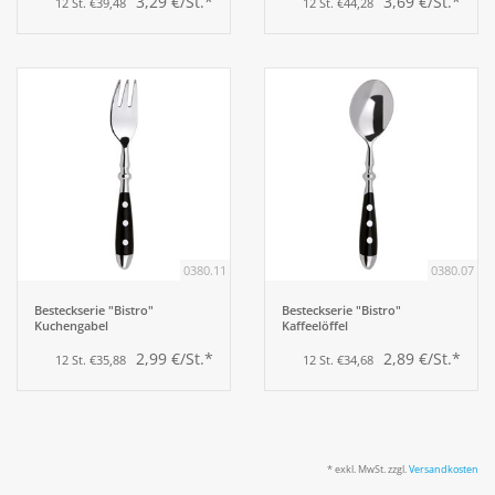
3,29 €/St.*
3,69 €/St.*
12 St. €39,48
12 St. €44,28
0380.11
0380.07
Besteckserie "Bistro"
Besteckserie "Bistro"
Kuchengabel
Kaffeelöffel
2,99 €/St.*
2,89 €/St.*
12 St. €35,88
12 St. €34,68
* exkl. MwSt. zzgl.
Versandkosten