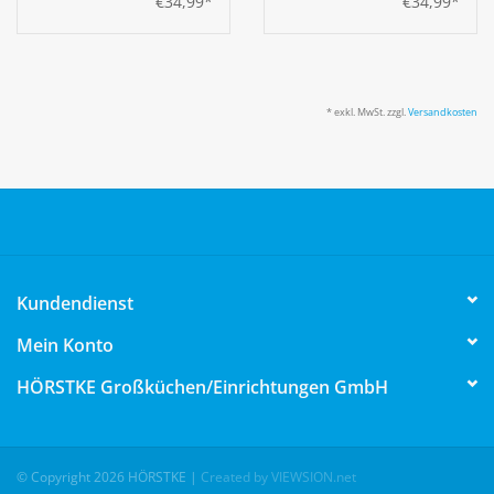
€34,99*
€34,99*
* exkl. MwSt. zzgl.
Versandkosten
Kundendienst
Mein Konto
HÖRSTKE Großküchen/Einrichtungen GmbH
© Copyright 2026 HÖRSTKE
|
Created by VIEWSION.net