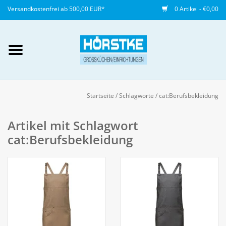
Versandkostenfrei ab 500,00 EUR*
0 Artikel - €0,00
Mein Konto / Kundenkonto
anlegen
Startseite
/
Schlagworte
/
cat:Berufsbekleidung
Startseite
Artikel mit Schlagwort
cat:Berufsbekleidung
NEU
Gedeckter Tisch
Buffet
Fingerfood