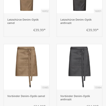
16002
16001
Aufsteller
Latzschürze Denim-Optik
Latzschürze Denim-Optik
camel
anthrazit
Bar
€39,99*
€39,99*
Tafeln
Einrichtung
Berufsbekleidung
Küche
15985
15984
Küchentechnik
Vorbinder Denim-Optik camel
Vorbinder Denim-Optik
anthrazit
Küchenmöbel