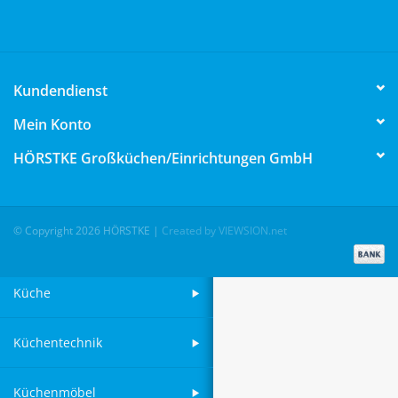
Aufsteller
Kundendienst
Bar
Mein Konto
Tafeln
HÖRSTKE Großküchen/Einrichtungen GmbH
Einrichtung
© Copyright 2026 HÖRSTKE
|
Created by VIEWSION.net
Berufsbekleidung
Küche
Küchentechnik
Küchenmöbel