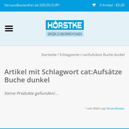
Versandkostenfrei ab 500,00 EUR*
0 Artikel - €0,00
Mein Konto / Kundenkonto
anlegen
Startseite
/
Schlagworte
/
cat:Aufsätze Buche dunkel
Startseite
Artikel mit Schlagwort cat:Aufsätze
Buche dunkel
NEU
Keine Produkte gefunden!...
Gedeckter Tisch
* exkl. MwSt. zzgl.
Versandkosten
Buffet
Fingerfood