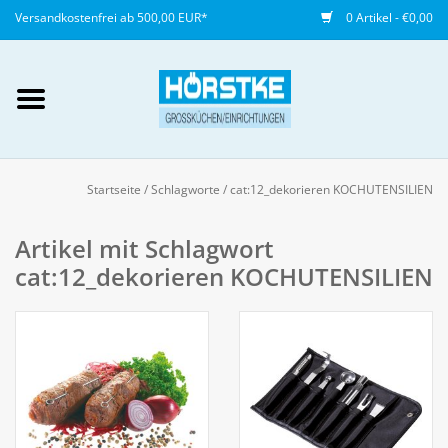
Versandkostenfrei ab 500,00 EUR*
0 Artikel - €0,00
Mein Konto / Kundenkonto
anlegen
Startseite
/
Schlagworte
/
cat:12_dekorieren KOCHUTENSILIEN
Startseite
Artikel mit Schlagwort
cat:12_dekorieren KOCHUTENSILIEN
NEU
Gedeckter Tisch
Buffet
Fingerfood