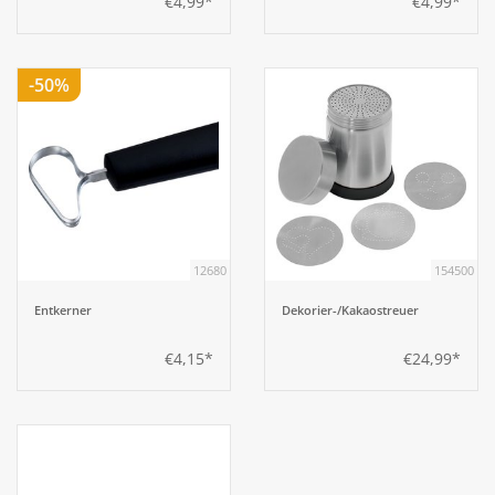
€4,99*
€4,99*
-50%
12680
154500
Entkerner
Dekorier-/Kakaostreuer
€4,15*
€24,99*