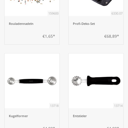
159600
6330.07
Aufsteller
Rouladennadeln
Profi-Deko-Set
Bar
€1,65*
€68,89*
Tafeln
Einrichtung
Berufsbekleidung
Küche
13718
13714
Küchentechnik
Kugelformer
Entstieler
Küchenmöbel