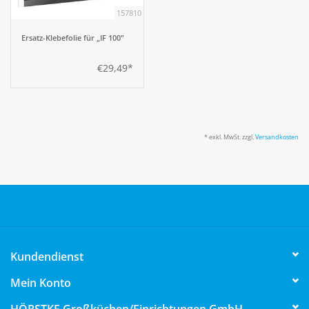
157810
Aufsteller
Ersatz-Klebefolie für „IF 100"
€29,49*
Bar
Tafeln
* exkl. MwSt. zzgl.
Versandkosten
Einrichtung
Berufsbekleidung
Küche
Kundendienst
Küchentechnik
Mein Konto
Küchenmöbel