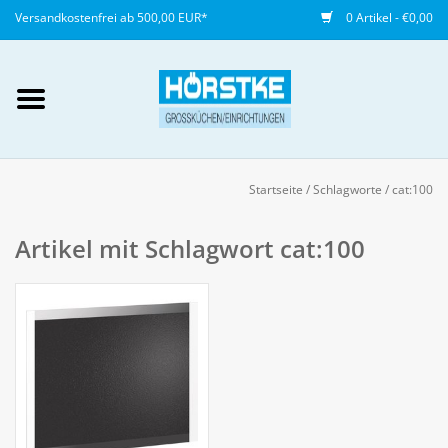
Versandkostenfrei ab 500,00 EUR*
0 Artikel - €0,00
Mein Konto / Kundenkonto
anlegen
Startseite
/
Schlagworte
/
cat:100
Startseite
Artikel mit Schlagwort cat:100
NEU
Gedeckter Tisch
Buffet
Fingerfood