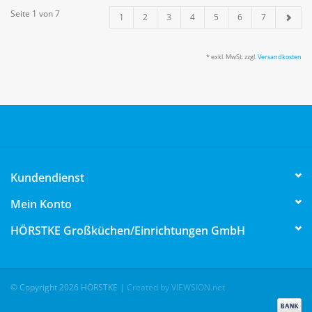
Seite 1 von 7
1
2
3
4
5
6
7
* exkl. MwSt. zzgl.
Versandkosten
Kundendienst
Mein Konto
HÖRSTKE Großküchen/Einrichtungen GmbH
© Copyright 2026 HÖRSTKE
|
Created by VIEWSION.net