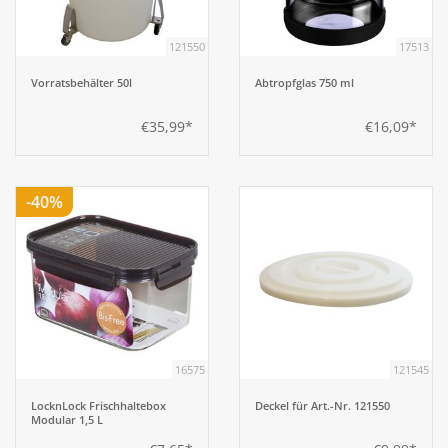
121550
17513
Aufsteller
Vorratsbehälter 50l
Abtropfglas 750 ml
Bar
€35,99*
€16,09*
Tafeln
-40%
Einrichtung
Berufsbekleidung
Küche
16575
121545
Küchentechnik
LocknLock Frischhaltebox
Deckel für Art.-Nr. 121550
Modular 1,5 L
Küchenmöbel