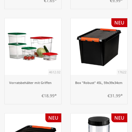
€7,65*
€9,99*
NEU
4612.02
17622
Vorratsbehälter mit Griffen
Box "Robust" 45L, 59x39x34cm
€18,99*
€31,99*
NEU
NEU