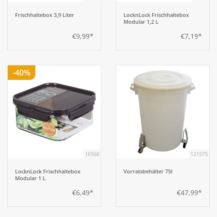
Frischhaltebox 3,9 Liter
LocknLock Frischhaltebox
Modular 1,2 L
€9,99*
€7,19*
-40%
16568
121575
LocknLock Frischhaltebox
Vorratsbehälter 75l
Modular 1 L
€6,49*
€47,99*