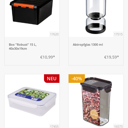
17620
17515
Box "Robust" 15 L,
Abtropfglas 1300 ml
40x30x19cm
€10,99*
€19,59*
NEU
-40%
17455
16573