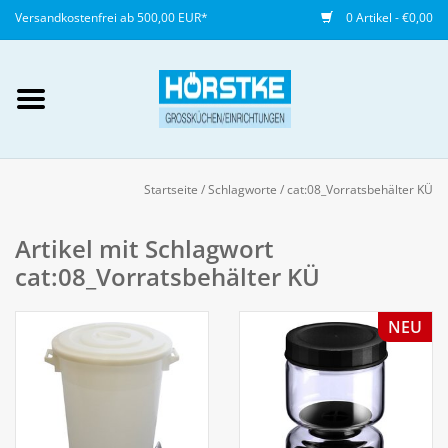
Versandkostenfrei ab 500,00 EUR*
0 Artikel - €0,00
Mein Konto / Kundenkonto
anlegen
Startseite
/
Schlagworte
/
cat:08_Vorratsbehälter KÜ
Startseite
Artikel mit Schlagwort
cat:08_Vorratsbehälter KÜ
NEU
NEU
Gedeckter Tisch
Buffet
Fingerfood