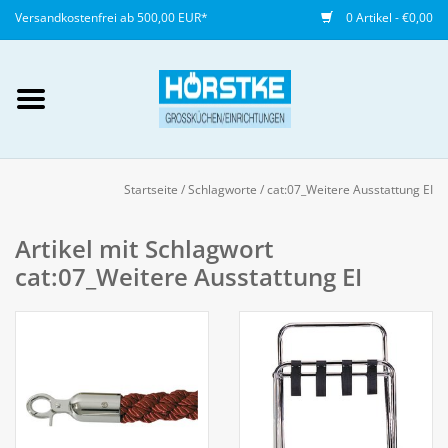
Versandkostenfrei ab 500,00 EUR*
0 Artikel - €0,00
Mein Konto / Kundenkonto
anlegen
Startseite
/
Schlagworte
/
cat:07_Weitere Ausstattung EI
Startseite
Artikel mit Schlagwort
cat:07_Weitere Ausstattung EI
NEU
Gedeckter Tisch
Buffet
Fingerfood