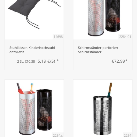
14698
2284.01
Stuhlkissen Kinderhochstuhl
Schirmständer perforiert
anthrazit
Schirmständer
5,19 €/St.*
€72,99*
2 St. €10,38
2284.s
2284