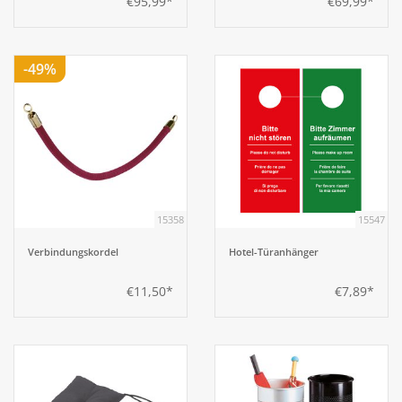
€95,99*
€69,99*
-49%
15358
15547
Verbindungskordel
Hotel-Türanhänger
€11,50*
€7,89*