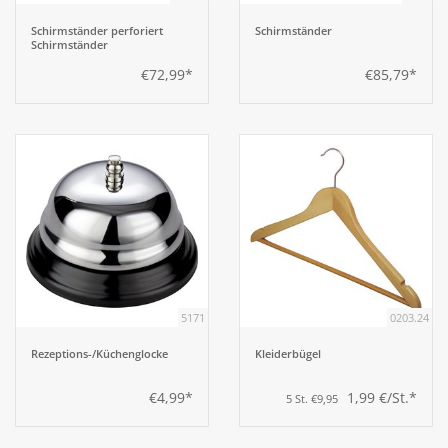
Schirmständer perforiert
Schirmständer
Schirmständer
€72,99*
€85,79*
5171
0203.24
Rezeptions-/Küchenglocke
Kleiderbügel
€4,99*
1,99 €/St.*
5 St. €9,95