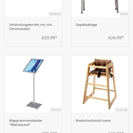
39346.R
6474
Aufsteller
Verbindungskordel rot, mit
Gepäckablage
Chromenden
Bar
€29,99*
€24,99*
Tafeln
Einrichtung
Berufsbekleidung
Küche
109103
4125.00
Küchentechnik
Klapprahmenständer
Kinderhochstuhl natur
"Menüboard"
Küchenmöbel