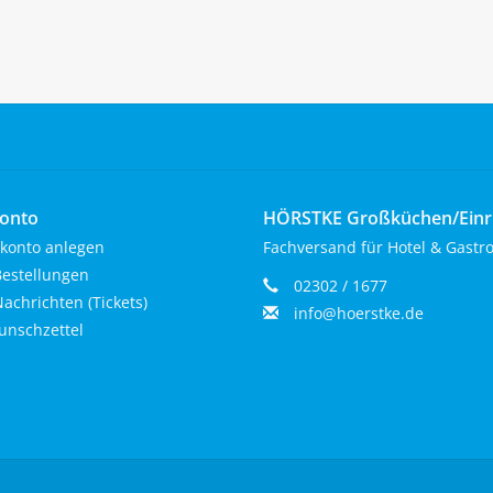
onto
HÖRSTKE Großküchen/Ein
konto anlegen
Fachversand für Hotel & Gastr
estellungen
02302 / 1677
achrichten (Tickets)
info@hoerstke.de
nschzettel