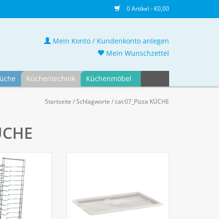
0 Artikel - €0,00
Mein Konto / Kundenkonto anlegen
Mein Wunschzettel
üche
Küchentechnik
Küchenmöbel
Startseite
/
Schlagworte
/
cat:07_Pizza KÜCHE
KÜCHE