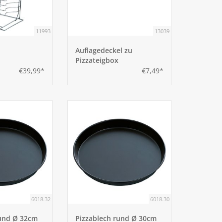
11993
13039
Auflagedeckel zu
Pizzateigbox
€39,99*
€7,49*
6018.32
6018.30
rund Ø 32cm
Pizzablech rund Ø 30cm