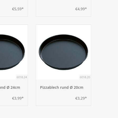
€5,59*
€4,99*
6018.24
6018.20
rund Ø 24cm
Pizzablech rund Ø 20cm
€3,99*
€3,29*