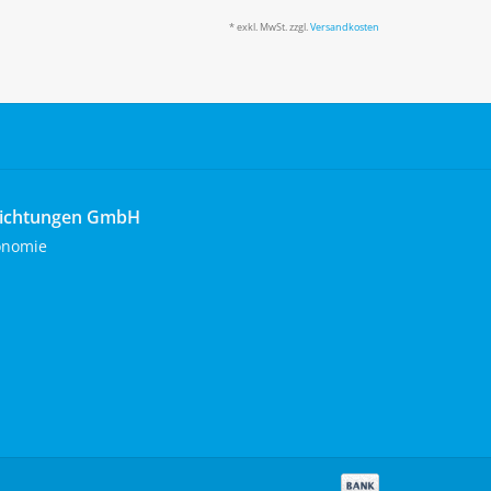
* exkl. MwSt. zzgl.
Versandkosten
richtungen GmbH
onomie