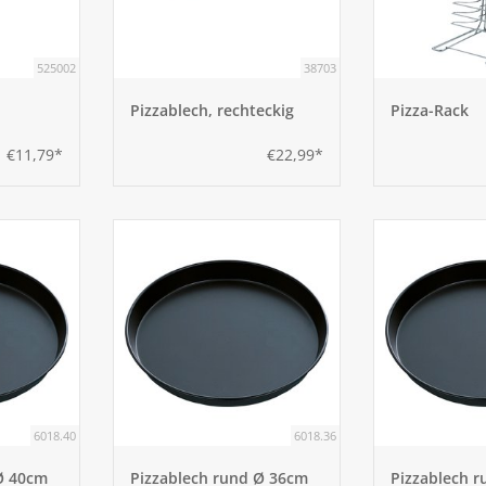
525002
38703
Pizzablech, rechteckig
Pizza-Rack
€11,79*
€22,99*
6018.40
6018.36
Ø 40cm
Pizzablech rund Ø 36cm
Pizzablech 