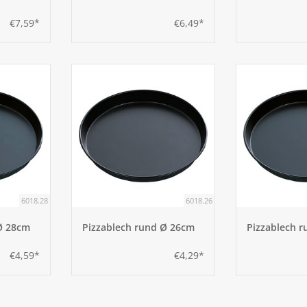
€7,59*
€6,49*
6018.28
6018.26
Ø 28cm
Pizzablech rund Ø 26cm
Pizzablech 
€4,59*
€4,29*