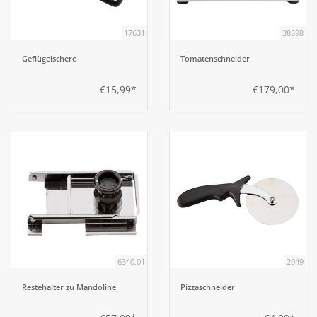
17631
38598
Aufsteller
Geflügelschere
Tomatenschneider
Bar
€15,99*
€179,00*
Tafeln
Einrichtung
Berufsbekleidung
Küche
6340.01
2049
Küchentechnik
Restehalter zu Mandoline
Pizzaschneider
Küchenmöbel