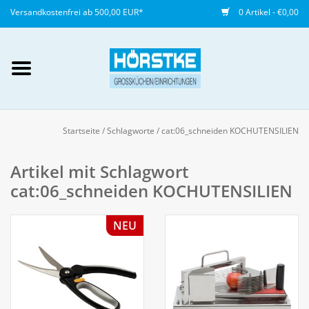
Versandkostenfrei ab 500,00 EUR*
0 Artikel - €0,00
Mein Konto / Kundenkonto
anlegen
Startseite
/
Schlagworte
/
cat:06_schneiden KOCHUTENSILIEN
Startseite
Artikel mit Schlagwort
cat:06_schneiden KOCHUTENSILIEN
NEU
NEU
Gedeckter Tisch
Buffet
Fingerfood