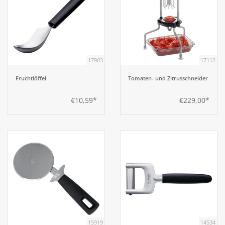
17903
17112
Fruchtlöffel
Tomaten- und Zitrusschneider
€10,59*
€229,00*
15919
14534