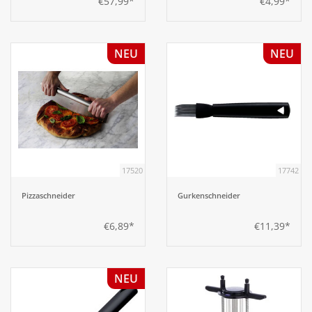
€57,99*
€4,99*
NEU
NEU
17520
17742
Pizzaschneider
Gurkenschneider
€6,89*
€11,39*
NEU