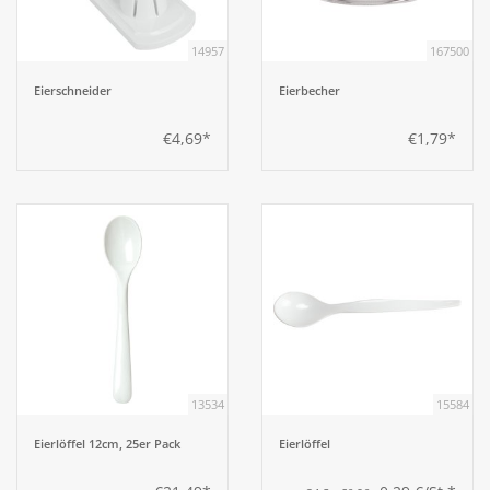
14957
167500
Aufsteller
Eierschneider
Eierbecher
Bar
€4,69*
€1,79*
Tafeln
Einrichtung
Berufsbekleidung
Küche
13534
15584
Küchentechnik
Eierlöffel 12cm, 25er Pack
Eierlöffel
Küchenmöbel