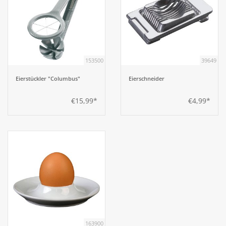
153500
39649
Eierstückler "Columbus"
Eierschneider
€15,99*
€4,99*
163900