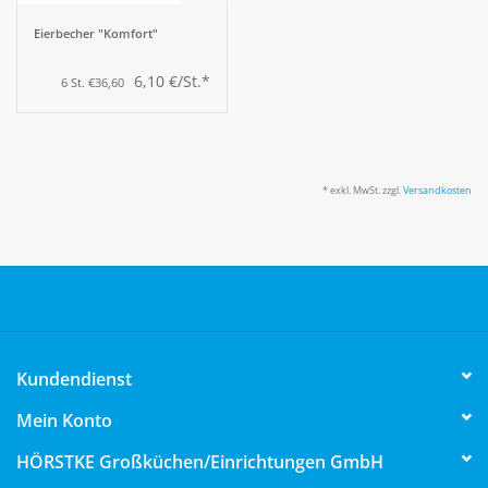
Eierbecher "Komfort"
6,10 €/St.*
6 St. €36,60
* exkl. MwSt. zzgl.
Versandkosten
Kundendienst
Mein Konto
HÖRSTKE Großküchen/Einrichtungen GmbH