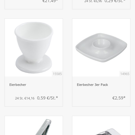
€21,49*
0,29 €/St.*
24 St. €6,96
15585
14965
Eierbecher
Eierbecher 3er Pack
0,59 €/St.*
€2,59*
24 St. €14,16