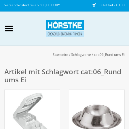
Versandkostenfrei ab 500,00 EUR*
0 Artikel - €0,00
Mein Konto / Kundenkonto
anlegen
Startseite
/
Schlagworte
/
cat:06_Rund ums Ei
Startseite
Artikel mit Schlagwort cat:06_Rund
ums Ei
NEU
Gedeckter Tisch
Buffet
Fingerfood