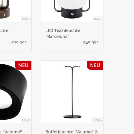
16876
16874
chte
LED Tischleuchte
"Barcelona"
€69,99*
€45,99*
NEU
NEU
17531
17967
e "Valumo"
Buffetleuchte "Valumo" 2-