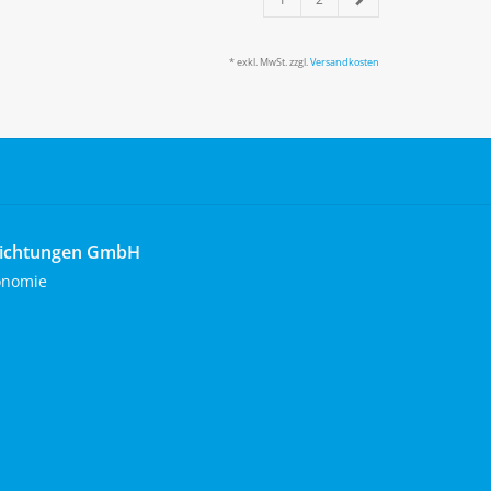
* exkl. MwSt. zzgl.
Versandkosten
richtungen GmbH
onomie