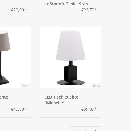
er Standfuß inkl. Stab
€29,99*
€22,79*
16871
16873
chte
LED Tischleuchte
"Michelle"
€49,99*
€39,99*
1
2