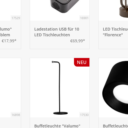
17529
16901
alumo"
Ladestation USB für 10
LED Tischleu
iblem
LED Tischleuchten
"Florence"
€17,99*
€69,99*
NEU
16898
17530
Buffetleuchte "Valumo"
Buffetleucht