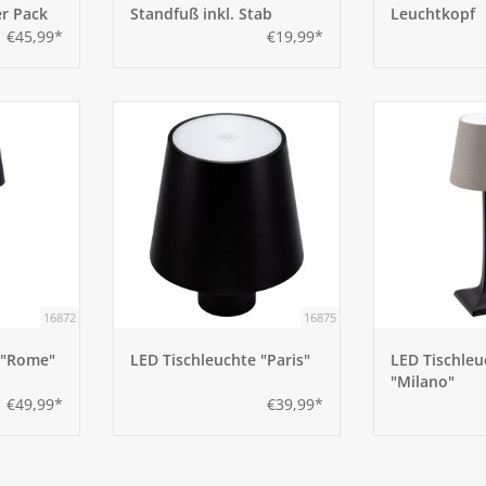
r Pack
Standfuß inkl. Stab
Leuchtkopf
€45,99*
€19,99*
16872
16875
 "Rome"
LED Tischleuchte "Paris"
LED Tischleu
"Milano"
€49,99*
€39,99*