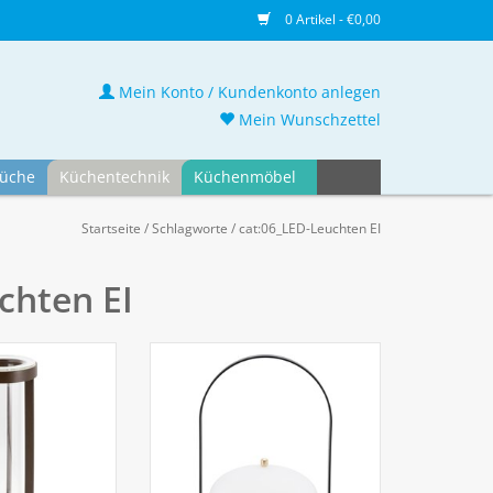
0 Artikel - €0,00
Mein Konto / Kundenkonto anlegen
Mein Wunschzettel
üche
Küchentechnik
Küchenmöbel
Startseite
/
Schlagworte
/
cat:06_LED-Leuchten EI
chten EI