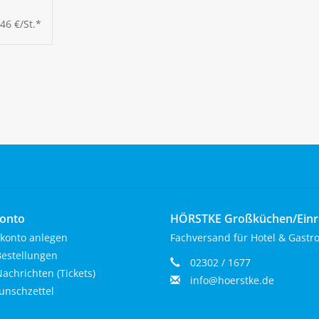
,46 €/St.*
onto
HÖRSTKE Großküchen/Ein
konto anlegen
Fachversand für Hotel & Gastr
estellungen
02302 / 1677
achrichten (Tickets)
info@hoerstke.de
nschzettel