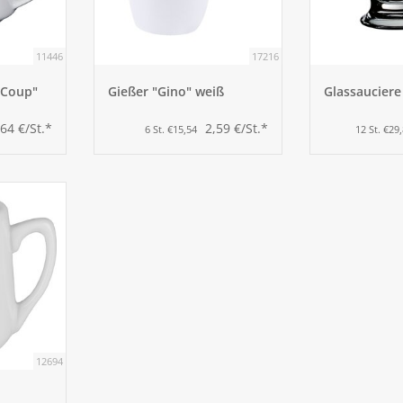
11446
17216
"Coup"
Gießer "Gino" weiß
Glassauciere
64 €/St.*
2,59 €/St.*
6 St. €15,54
12 St. €29
12694