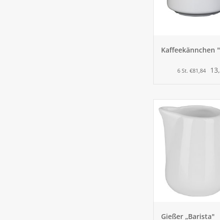
Kaffeekännchen 
13,
6 St. €81,84
Gießer „Barista"