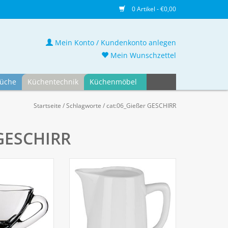
0 Artikel - €0,00
Mein Konto / Kundenkonto anlegen
Mein Wunschzettel
üche
Küchentechnik
Küchenmöbel
Startseite
/
Schlagworte
/
cat:06_Gießer GESCHIRR
 GESCHIRR