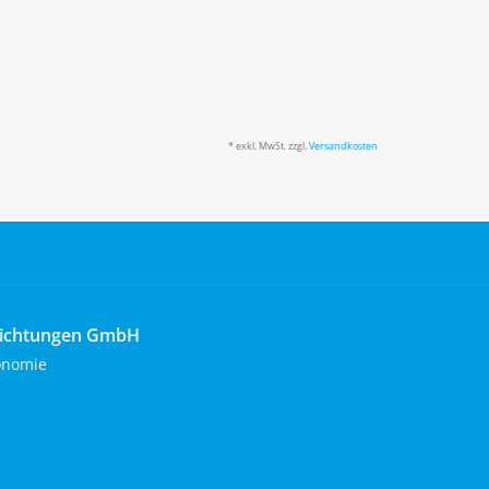
* exkl. MwSt. zzgl.
Versandkosten
richtungen GmbH
onomie