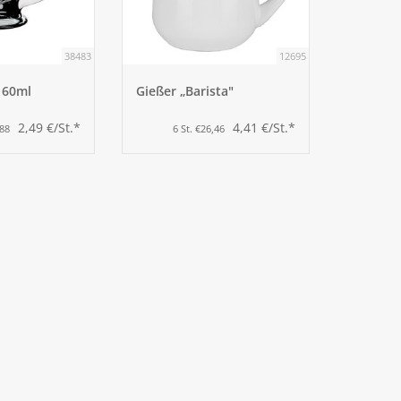
38483
12695
 60ml
Gießer „Barista"
2,49 €/St.*
4,41 €/St.*
,88
6 St. €26,46