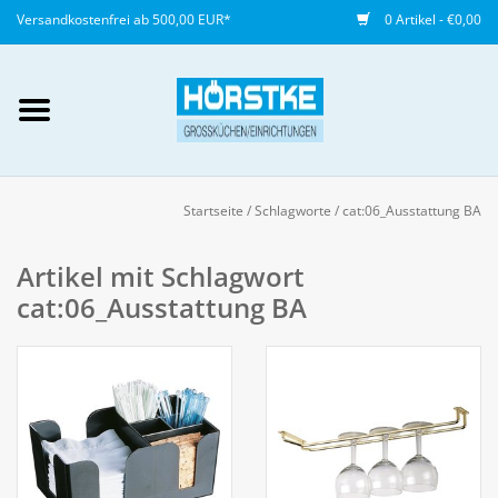
Versandkostenfrei ab 500,00 EUR*
0 Artikel - €0,00
Mein Konto / Kundenkonto
anlegen
Startseite
/
Schlagworte
/
cat:06_Ausstattung BA
Startseite
Artikel mit Schlagwort
cat:06_Ausstattung BA
NEU
Gedeckter Tisch
Buffet
Fingerfood