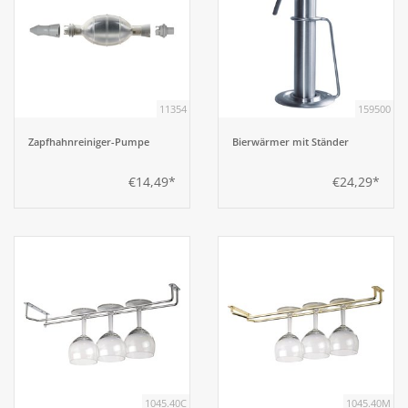
11354
159500
Zapfhahnreiniger-Pumpe
Bierwärmer mit Ständer
€14,49*
€24,29*
1045.40C
1045.40M