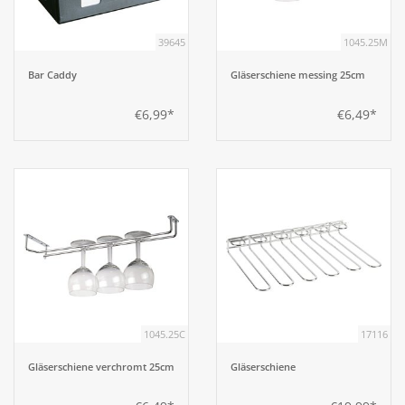
39645
1045.25M
Aufsteller
Bar Caddy
Gläserschiene messing 25cm
Bar
€6,99*
€6,49*
Tafeln
Einrichtung
Berufsbekleidung
Küche
1045.25C
17116
Küchentechnik
Gläserschiene verchromt 25cm
Gläserschiene
Küchenmöbel