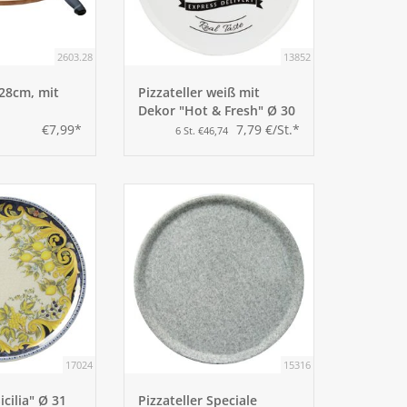
2603.28
13852
 28cm, mit
Pizzateller weiß mit
Dekor "Hot & Fresh" Ø 30
cm
€7,99*
7,79 €/St.*
6 St. €46,74
17024
15316
icilia" Ø 31
Pizzateller Speciale