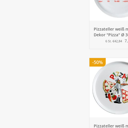
Pizzateller weiß 
Dekor "Pizza" Ø 
7
6 St. €42,84
-50%
Pizzateller weiß 