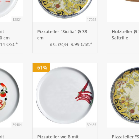
12821
17025
mit
Pizzateller "Sicilia" Ø 33
Holzteller Ø
30 cm
cm
Saftrille
,14 €/St.*
9,99 €/St.*
6 St. €59,94
-61%
39484
39485
mit
Pizzateller weiß mit
Pizzateller "S