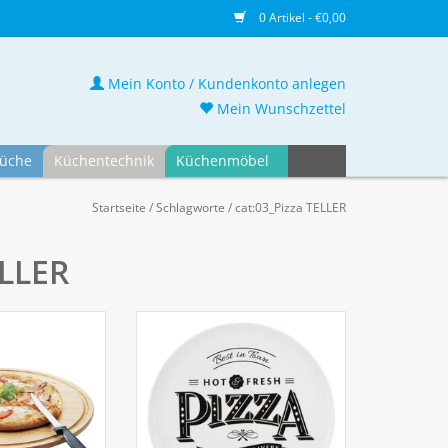
0 Artikel - €0,00
Mein Konto / Kundenkonto anlegen
Mein Wunschzettel
üche
Küchentechnik
Küchenmöbel
Startseite
/
Schlagworte
/
cat:03_Pizza TELLER
ELLER