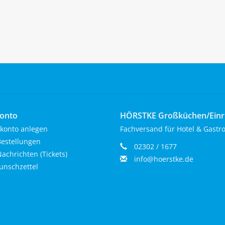
onto
HÖRSTKE Großküchen/Ein
konto anlegen
Fachversand für Hotel & Gastr
estellungen
02302 / 1677
achrichten (Tickets)
info@hoerstke.de
nschzettel