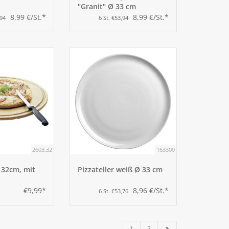
"Granit" Ø 33 cm
8,99 €/St.*
8,99 €/St.*
,94
6 St. €53,94
2603.32
163300
Ø 32cm, mit
Pizzateller weiß Ø 33 cm
€9,99*
8,96 €/St.*
6 St. €53,76
1
2