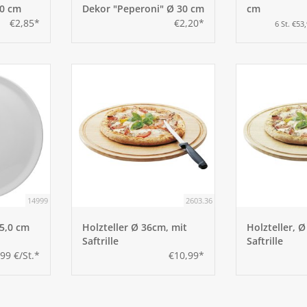
30 cm
Dekor "Peperoni" Ø 30 cm
cm
€2,85*
€2,20*
6 St. €53
14999
2603.36
35,0 cm
Holzteller Ø 36cm, mit
Holzteller, 
Saftrille
Saftrille
,99 €/St.*
€10,99*