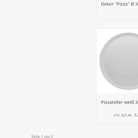
Dekor "Pizza" Ø 
Pizzateller weiß 
6
4 St. €27,96
Seite 1 von 2