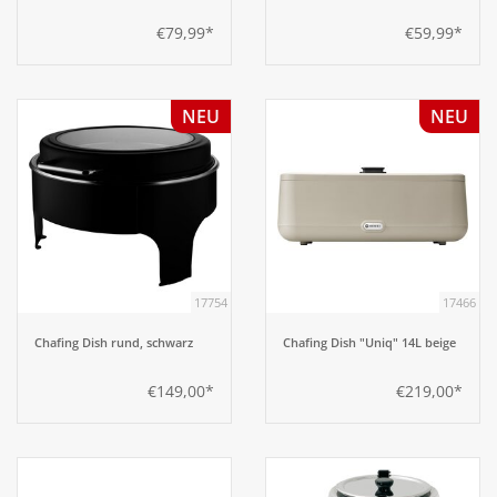
€79,99*
€59,99*
NEU
NEU
17754
17466
Chafing Dish rund, schwarz
Chafing Dish "Uniq" 14L beige
€149,00*
€219,00*