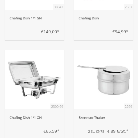
38342
2567
Chafing Dish 1/1 GN
Chafing Dish
€149,00*
€94,99*
2300.99
2299
Chafing Dish 1/1 GN
Brennstoffhalter
€65,59*
4,89 €/St.*
2 St. €9,78