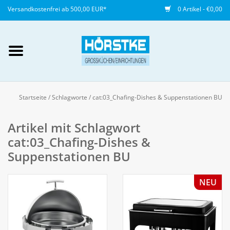
Versandkostenfrei ab 500,00 EUR*
0 Artikel - €0,00
Mein Konto / Kundenkonto
anlegen
Startseite
/
Schlagworte
/
cat:03_Chafing-Dishes & Suppenstationen BU
Startseite
Artikel mit Schlagwort
cat:03_Chafing-Dishes &
NEU
Suppenstationen BU
Gedeckter Tisch
NEU
Buffet
Fingerfood