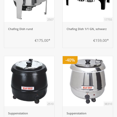
Aufsteller
2507
17755
Bar
Chafing Dish rund
Chafing Dish 1/1 GN, schwarz
€175,00*
€159,00*
Tafeln
Einrichtung
-40%
Berufsbekleidung
Küche
Küchentechnik
2510
38310
Suppenstation
Suppenstation
Küchenmöbel