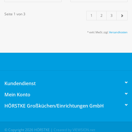
Seite 1 von 3
1
2
3
* exkl. MwSt. zzgl.
Versandkosten
Kundendienst
Mein Konto
HÖRSTKE Großküchen/Einrichtungen GmbH
© Copyright 2026 HÖRSTKE
|
Created by VIEWSION.net