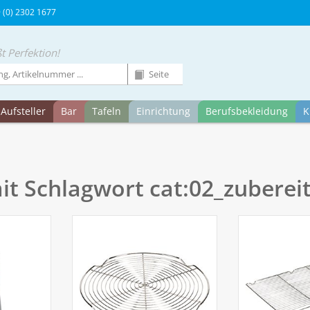
9 (0) 2302 1677
t Perfektion!
Aufsteller
Bar
Tafeln
Einrichtung
Berufsbekleidung
K
mit Schlagwort cat:02_zuber