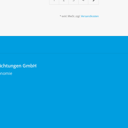
* exkl. MwSt. zzgl.
Versandkosten
richtungen GmbH
onomie