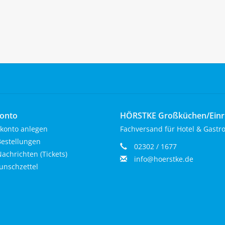
onto
HÖRSTKE Großküchen/Ein
konto anlegen
Fachversand für Hotel & Gastr
estellungen
02302 / 1677
achrichten (Tickets)
info@hoerstke.de
nschzettel