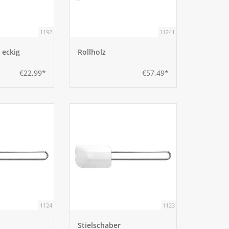
1192
11241
 eckig
Rollholz
€22,99*
€57,49*
1124
1123
Stielschaber