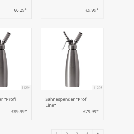
€6,29*
€9,99*
11294
11293
r "Profi
Sahnespender "Profi
Line"
€89,99*
€79,99*
1
2
3
4