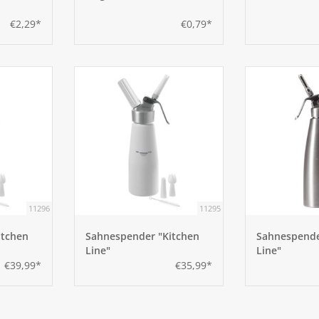
€2,29*
€0,79*
11296
11295
itchen
Sahnespender "Kitchen
Sahnespende
Line"
Line"
€39,99*
€35,99*