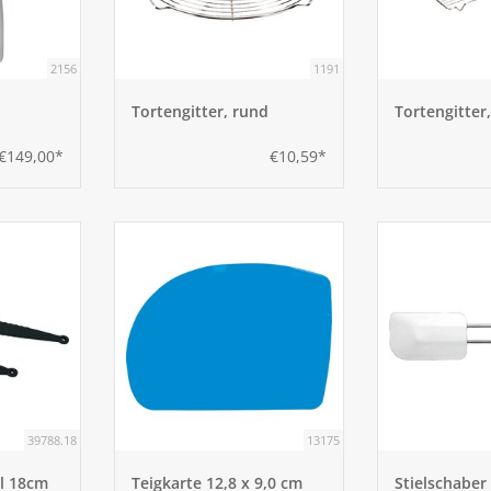
2156
1191
Tortengitter, rund
Tortengitter,
€149,00*
€10,59*
39788.18
13175
el 18cm
Teigkarte 12,8 x 9,0 cm
Stielschaber