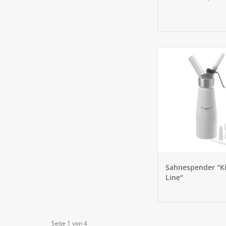
Sahnespender "K
Line"
Seite 1 von 4