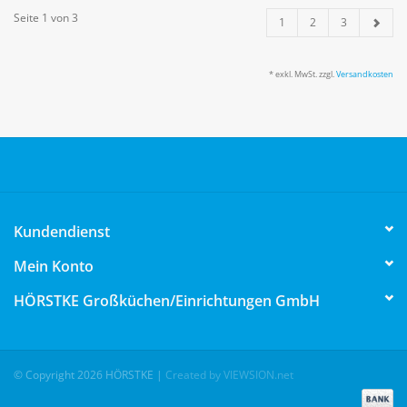
Seite 1 von 3
1
2
3
* exkl. MwSt. zzgl.
Versandkosten
Kundendienst
Mein Konto
HÖRSTKE Großküchen/Einrichtungen GmbH
© Copyright 2026 HÖRSTKE
|
Created by VIEWSION.net