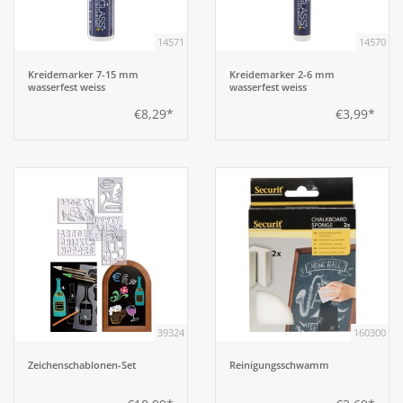
14571
14570
Aufsteller
Kreidemarker 7-15 mm
Kreidemarker 2-6 mm
wasserfest weiss
wasserfest weiss
Bar
€8,29*
€3,99*
Tafeln
Einrichtung
Berufsbekleidung
Küche
39324
160300
Küchentechnik
Zeichenschablonen-Set
Reinigungsschwamm
Küchenmöbel