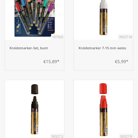
107502
39327.W
Kreidemarker-Set, bunt
Kreidemarker 7-15 mm weiss
€15,89*
€5,99*
39327.S
39327.R