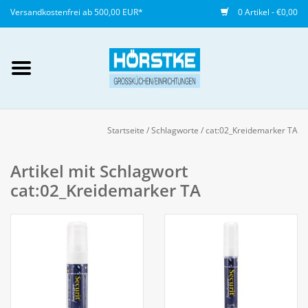
Versandkostenfrei ab 500,00 EUR*
0 Artikel - €0,00
Mein Konto / Kundenkonto
anlegen
Startseite
/
Schlagworte
/
cat:02_Kreidemarker TA
Startseite
Artikel mit Schlagwort
cat:02_Kreidemarker TA
NEU
Gedeckter Tisch
Buffet
Fingerfood