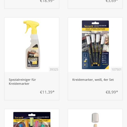
€18,99*
€3,69*
39325
107501
Spezialreiniger für
Kreidemarker, weiß, 4er Set
Kreidemarker
€11,39*
€8,99*