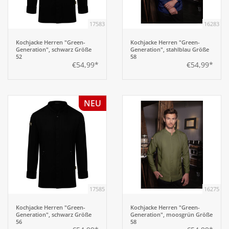
17583
16283
Aufsteller
Kochjacke Herren "Green-
Kochjacke Herren "Green-
Generation", schwarz Größe
Generation", stahlblau Größe
Bar
52
58
€54,99*
€54,99*
Tafeln
NEU
Einrichtung
Berufsbekleidung
Küche
17585
16275
Küchentechnik
Kochjacke Herren "Green-
Kochjacke Herren "Green-
Generation", schwarz Größe
Generation", moosgrün Größe
56
58
Küchenmöbel