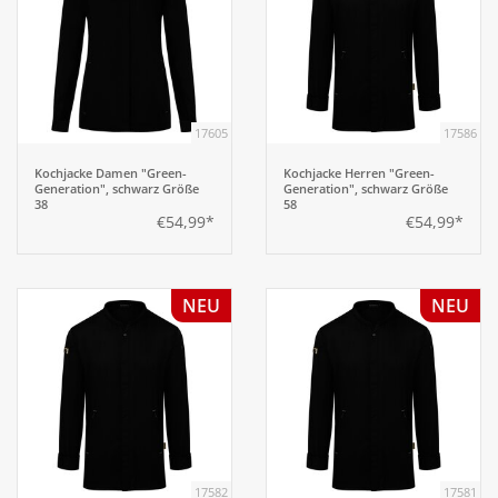
17605
17586
Kochjacke Damen "Green-
Kochjacke Herren "Green-
Generation", schwarz Größe
Generation", schwarz Größe
38
58
€54,99*
€54,99*
NEU
NEU
17582
17581