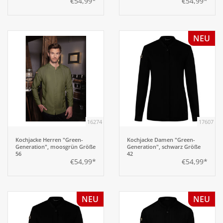
€54,99*
€54,99*
NEU
16274
17607
Kochjacke Herren "Green-
Kochjacke Damen "Green-
Generation", moosgrün Größe
Generation", schwarz Größe
56
42
€54,99*
€54,99*
NEU
NEU