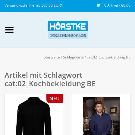
Versandkostenfrei ab 500,00 EUR*
0 Artikel - €0,00
Mein Konto / Kundenkonto
anlegen
Startseite
/
Schlagworte
/
cat:02_Kochbekleidung BE
Startseite
Artikel mit Schlagwort
cat:02_Kochbekleidung BE
NEU
NEU
Gedeckter Tisch
Buffet
Fingerfood