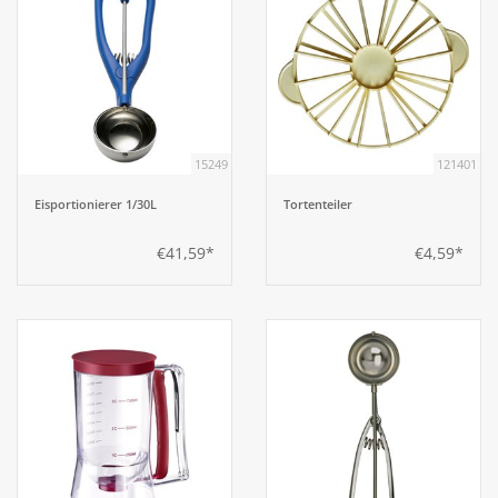
15249
121401
Eisportionierer 1/30L
Tortenteiler
€41,59*
€4,59*