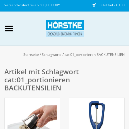
Versandkostenfrei ab 500,00 EUR*
0 Artikel - €0,00
Mein Konto / Kundenkonto
anlegen
Startseite
/
Schlagworte
/
cat:01_portionieren BACKUTENSILIEN
Startseite
Artikel mit Schlagwort
cat:01_portionieren
NEU
BACKUTENSILIEN
Gedeckter Tisch
Buffet
Fingerfood