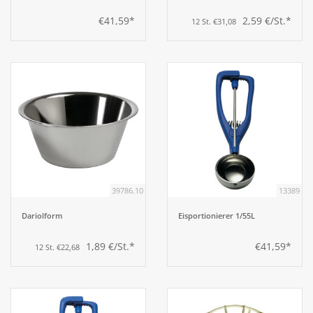
€41,59*
2,59 €/St.*
12 St. €31,08
39786.10
13389
Dariolform
Eisportionierer 1/55L
1,89 €/St.*
€41,59*
12 St. €22,68