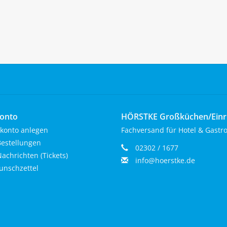
onto
HÖRSTKE Großküchen/Ein
konto anlegen
Fachversand für Hotel & Gastr
estellungen
02302 / 1677
achrichten (Tickets)
info@hoerstke.de
nschzettel