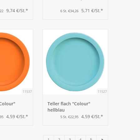
9,74 €/St.*
5,71 €/St.*
,22
6 St. €34,26
11537
11527
"Colour"
Teller flach "Colour"
hellblau
4,59 €/St.*
4,59 €/St.*
,95
5 St. €22,95
1
2
3
4
5