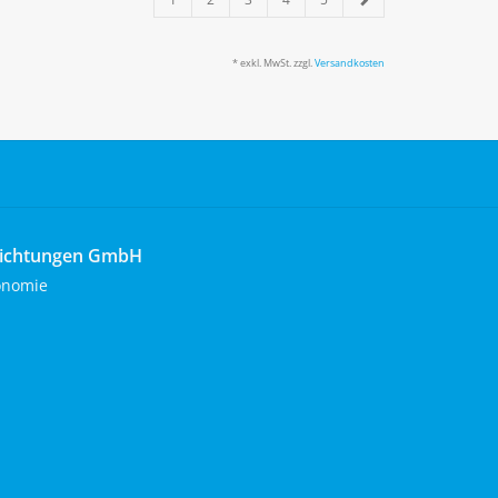
* exkl. MwSt. zzgl.
Versandkosten
richtungen GmbH
onomie