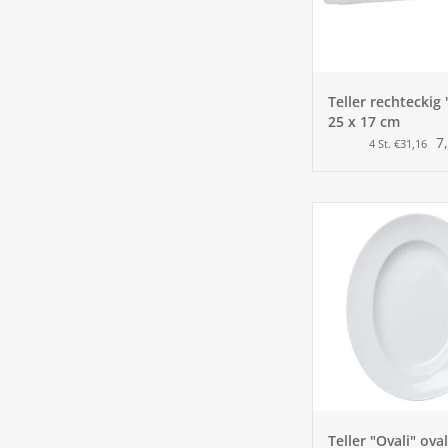
Teller rechteckig
25 x 17 cm
7
4 St. €31,16
Teller "Ovali" ova