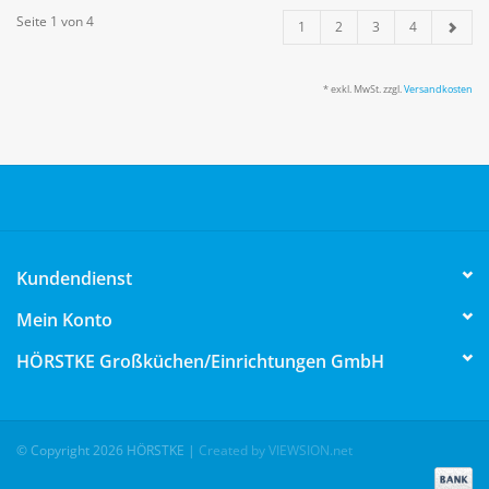
Seite 1 von 4
1
2
3
4
* exkl. MwSt. zzgl.
Versandkosten
Kundendienst
Mein Konto
HÖRSTKE Großküchen/Einrichtungen GmbH
© Copyright 2026 HÖRSTKE
|
Created by VIEWSION.net