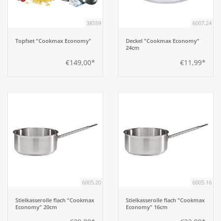
38559
6007.24
Aufsteller
Topfset "Cookmax Economy"
Deckel "Cookmax Economy"
24cm
Bar
€149,00*
€11,99*
Tafeln
Einrichtung
Berufsbekleidung
Küche
6005.20
6005.16
Küchentechnik
Stielkasserolle flach "Cookmax
Stielkasserolle flach "Cookmax
Economy" 20cm
Economy" 16cm
Küchenmöbel