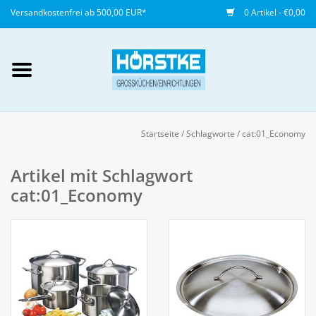
Versandkostenfrei ab 500,00 EUR*
0 Artikel - €0,00
Mein Konto / Kundenkonto
anlegen
Startseite
/
Schlagworte
/
cat:01_Economy
Startseite
Artikel mit Schlagwort
cat:01_Economy
NEU
Gedeckter Tisch
Buffet
Fingerfood