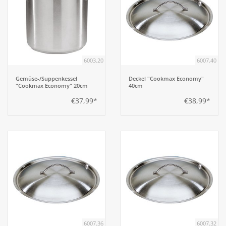
6003.20
6007.40
Gemüse-/Suppenkessel
Deckel "Cookmax Economy"
"Cookmax Economy" 20cm
40cm
€37,99*
€38,99*
6007.36
6007.32