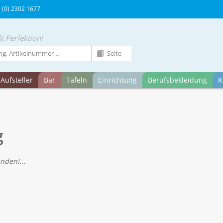
9 (0) 2302 1677
t Perfektion!
Aufsteller
Bar
Tafeln
Einrichtung
Berufsbekleidung
K
g
nden!...