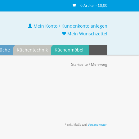
0 Artikel - €0,00
Mein Konto / Kundenkonto anlegen
Mein Wunschzettel
üche
Küchentechnik
Küchenmöbel
Startseite
/
Mehrweg
* exkl. MwSt. zzgl.
Versandkosten