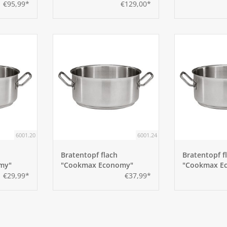
36cm
40cm
€95,99*
€129,00*
6001.20
6001.24
Bratentopf flach
Bratentopf f
my"
"Cookmax Economy"
"Cookmax E
24cm
28cm
€29,99*
€37,99*