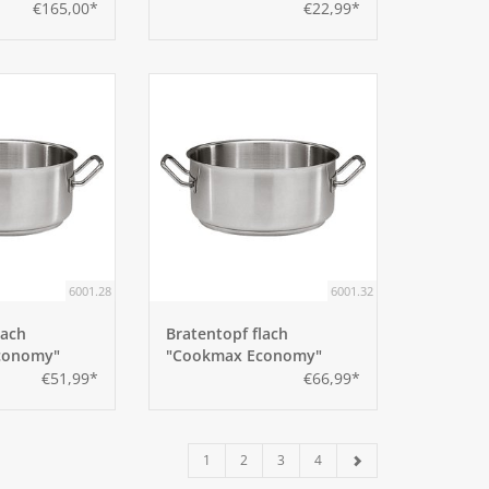
16cm
€165,00*
€22,99*
6001.28
6001.32
lach
Bratentopf flach
conomy"
"Cookmax Economy"
32cm
€51,99*
€66,99*
1
2
3
4