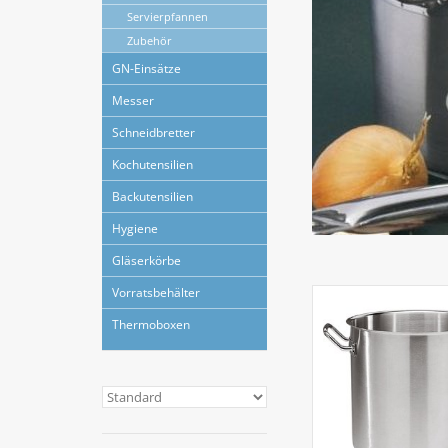
Servierpfannen
Zubehör
GN-Einsätze
Messer
Schneidbretter
Kochutensilien
Backutensilien
Hygiene
Gläserkörbe
Vorratsbehälter
Thermoboxen