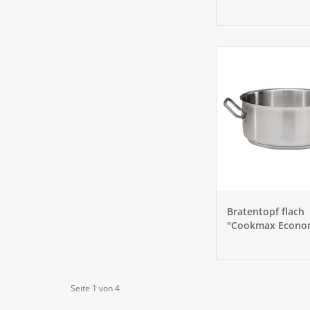
32cm
Bratentopf flach
"Cookmax Econo
20cm
Seite 1 von 4