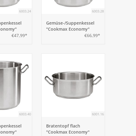
6003.24
6003.28
penkessel
Gemüse-/Suppenkessel
conomy"
"Cookmax Economy"
28cm
€47,99*
€66,99*
6003.40
6001.16
penkessel
Bratentopf flach
conomy"
"Cookmax Economy"