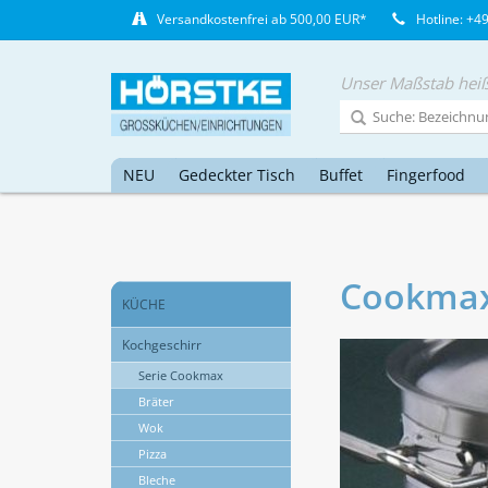
Versandkostenfrei ab 500,00 EUR*
Hotline: +4
Unser Maßstab heiß
NEU
Gedeckter Tisch
Buffet
Fingerfood
Cookma
KÜCHE
Kochgeschirr
Serie Cookmax
Bräter
Wok
Pizza
Bleche