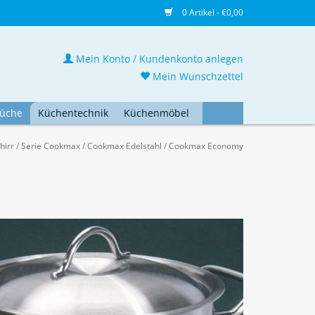
0 Artikel - €0,00
Mein Konto / Kundenkonto anlegen
Mein Wunschzettel
üche
Küchentechnik
Küchenmöbel
hirr
/
Serie Cookmax
/
Cookmax Edelstahl
/
Cookmax Economy