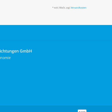
* exkl. MwSt. zzgl.
Versandkosten
richtungen GmbH
onomie