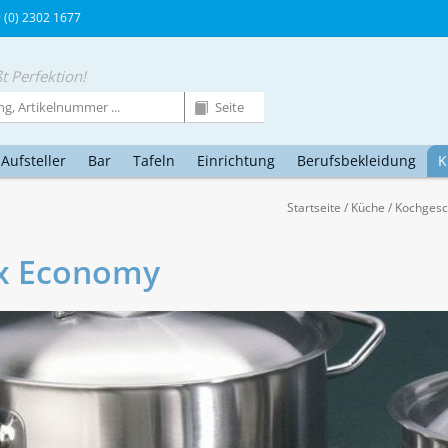
9 (0) 2302 1677
t Perfektion!
Aufsteller
Bar
Tafeln
Einrichtung
Berufsbekleidung
K
Startseite
/
Küche
/
Kochgesc
x Economy