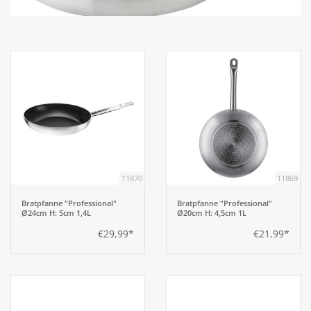
Aufsteller
Bar
Tafeln
Einrichtung
11870
11869
Berufsbekleidung
Bratpfanne "Professional"
Bratpfanne "Professional"
Ø24cm H: 5cm 1,4L
Ø20cm H: 4,5cm 1L
Küche
€29,99*
€21,99*
Küchentechnik
Küchenmöbel