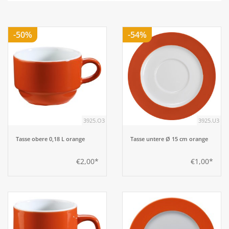
Aufsteller
-50%
-54%
Bar
Tafeln
Einrichtung
3925.O3
3925.U3
Berufsbekleidung
Tasse obere 0,18 L orange
Tasse untere Ø 15 cm orange
€2,00*
€1,00*
Küche
Küchentechnik
Küchenmöbel