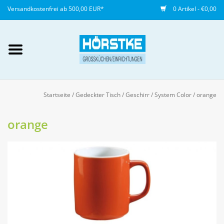
Versandkostenfrei ab 500,00 EUR*
0 Artikel - €0,00
Mein Konto / Kundenkonto
anlegen
Startseite
/
Gedeckter Tisch
/
Geschirr
/
System Color
/
orange
Startseite
orange
NEU
Gedeckter Tisch
Buffet
Fingerfood