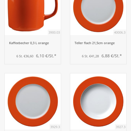
3900.03
40006.3
Kaffeebecher 0,3 L orange
Teller flach 21,5cm orange
6,10 €/St.*
6,88 €/St.*
6 St. €36,60
6 St. €41,28
3929.3
3927.3