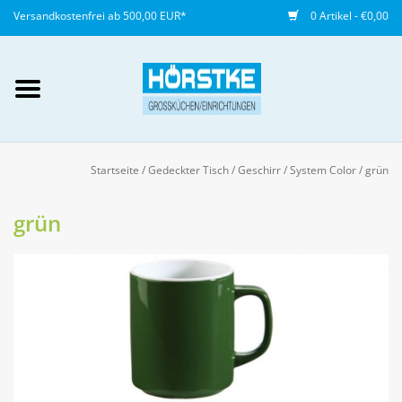
Versandkostenfrei ab 500,00 EUR*
0 Artikel - €0,00
Mein Konto / Kundenkonto
anlegen
Startseite
/
Gedeckter Tisch
/
Geschirr
/
System Color
/
grün
Startseite
grün
NEU
Gedeckter Tisch
Buffet
Fingerfood