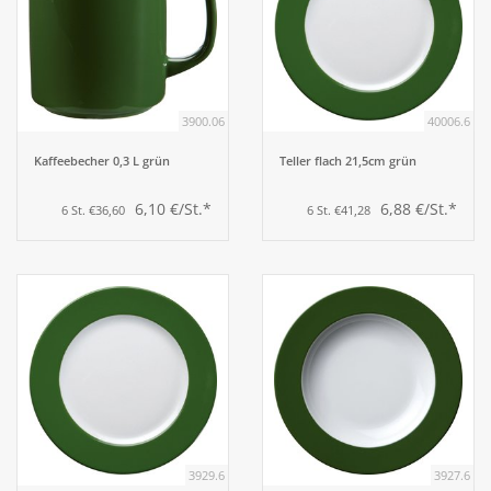
3900.06
40006.6
Kaffeebecher 0,3 L grün
Teller flach 21,5cm grün
6,10 €/St.*
6,88 €/St.*
6 St. €36,60
6 St. €41,28
3929.6
3927.6