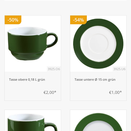
Aufsteller
-50%
-54%
Bar
Tafeln
Einrichtung
3925.O6
3925.U6
Berufsbekleidung
Tasse obere 0,18 L grün
Tasse untere Ø 15 cm grün
€2,00*
€1,00*
Küche
Küchentechnik
Küchenmöbel