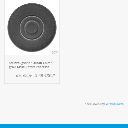
17074
Steinzeugserie "Urban Calm"
grau Tasse untere Espresso
3,49 €/St.*
6 St. €20,94
* exkl. MwSt. zzgl.
Versandkosten