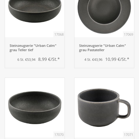
17068
17069
Steinzeugserie "Urban Calm"
Steinzeugserie "Urban Calm"
grau Teller tief
grau Pastateller
8,99 €/St.*
10,99 €/St.*
6 St. €53,94
4 St. €43,96
17070
17071