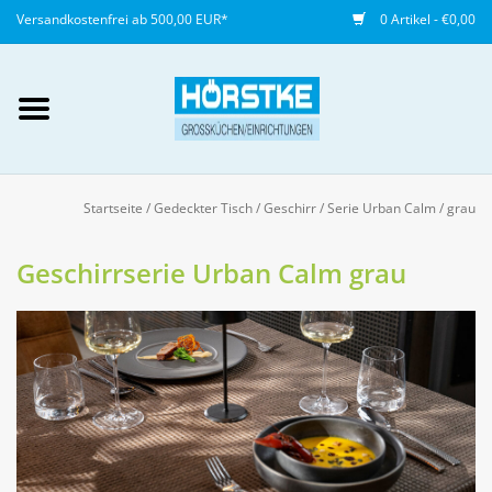
Versandkostenfrei ab 500,00 EUR*
0 Artikel - €0,00
Mein Konto / Kundenkonto
anlegen
Startseite
/
Gedeckter Tisch
/
Geschirr
/
Serie Urban Calm
/
grau
Startseite
Geschirrserie Urban Calm grau
NEU
Gedeckter Tisch
Buffet
Fingerfood