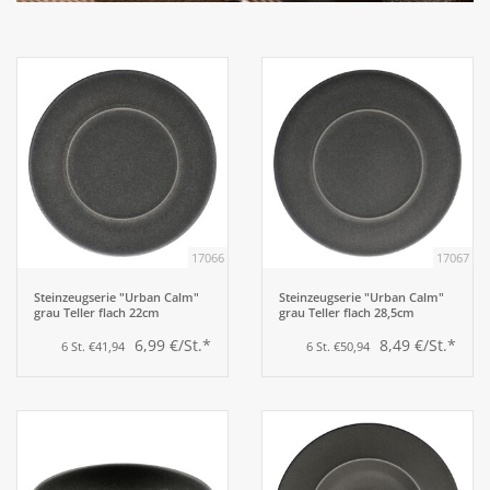
Aufsteller
Bar
Tafeln
Einrichtung
17066
17067
Berufsbekleidung
Steinzeugserie "Urban Calm"
Steinzeugserie "Urban Calm"
grau Teller flach 22cm
grau Teller flach 28,5cm
6,99 €/St.*
8,49 €/St.*
6 St. €41,94
6 St. €50,94
Küche
Küchentechnik
Küchenmöbel