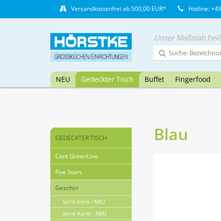
Versandkostenfrei ab 500,00 EUR*
Hotline: +4
Unser Maßstab heiß
NEU
Gedeckter Tisch
Buffet
Fingerfood
Blau
GEDECKTER TISCH
Cent GreenLine
Five Stars
Geschirr
Serie Vero - NEU
Serie Aurel - NEU