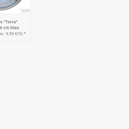
16035
ie "Terra"
26 cm blau
9,99 €/St.*
,94