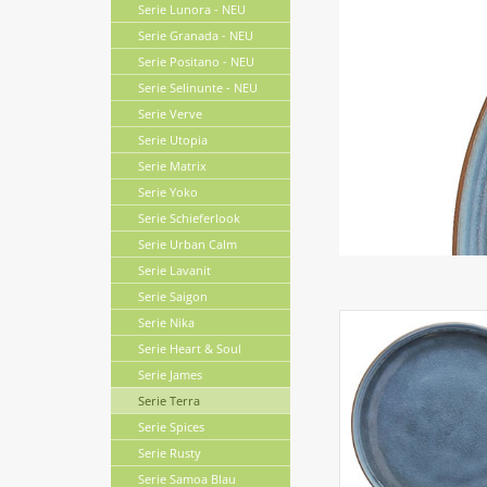
Serie Lunora - NEU
Serie Granada - NEU
Serie Positano - NEU
Serie Selinunte - NEU
Serie Verve
Serie Utopia
Serie Matrix
Serie Yoko
Serie Schieferlook
Serie Urban Calm
Serie Lavanit
Serie Saigon
Serie Nika
Serie Heart & Soul
Serie James
Serie Terra
Serie Spices
Serie Rusty
Serie Samoa Blau