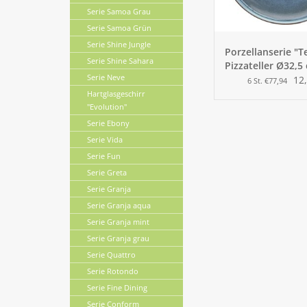
Serie Samoa Grau
Serie Samoa Grün
Serie Shine Jungle
Porzellanserie "T
Serie Shine Sahara
Pizzateller Ø32,5
Serie Neve
12,
6 St. €77,94
Hartglasgeschirr
"Evolution"
Serie Ebony
Serie Vida
Serie Fun
Serie Greta
Serie Granja
Serie Granja aqua
Serie Granja mint
Serie Granja grau
Serie Quattro
Serie Rotondo
Serie Fine Dining
Serie Conform