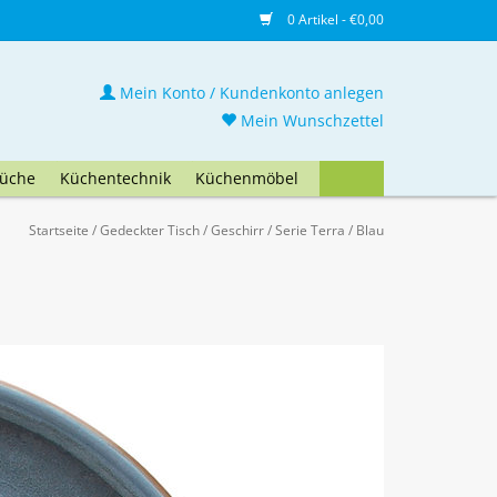
0 Artikel - €0,00
Mein Konto / Kundenkonto anlegen
Mein Wunschzettel
üche
Küchentechnik
Küchenmöbel
Startseite
/
Gedeckter Tisch
/
Geschirr
/
Serie Terra
/
Blau