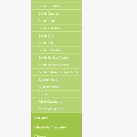
Serie Florina
Serie Curved
Serie Oslo
Serie Trianon
Serie Ole
Serie Eco
Serie Schiefer
Serie Barista Color
Serie Barista White
Serie Colour (Kunststoff)
System Color
System White
Teller
Mini-Casserolen
sonstige Artikel
Besteck
Glasteller / Schalen
Gläser