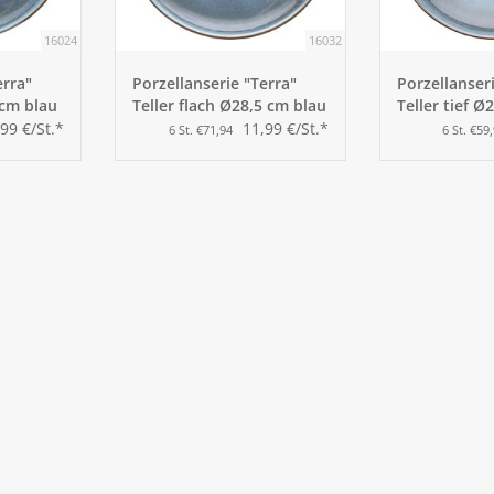
16024
16032
erra"
Porzellanserie "Terra"
Porzellanser
 cm blau
Teller flach Ø28,5 cm blau
Teller tief Ø
99 €/St.*
11,99 €/St.*
6 St. €71,94
6 St. €59