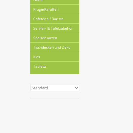
Krüge/Karaffen
Cafeteria / Barista
Servier- & Tafelzubehör
Speisenkarten
Tischdecken und Deko
Kids
Tabletts