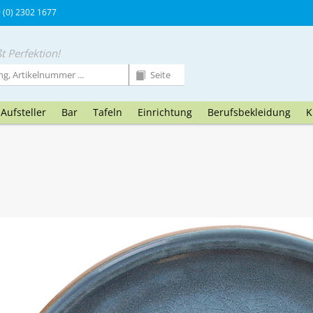
9 (0) 2302 1677
t Perfektion!
Aufsteller
Bar
Tafeln
Einrichtung
Berufsbekleidung
K