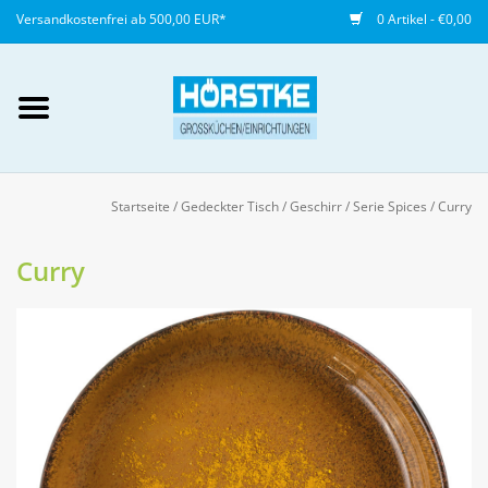
Versandkostenfrei ab 500,00 EUR*
0 Artikel - €0,00
Mein Konto / Kundenkonto
anlegen
Startseite
/
Gedeckter Tisch
/
Geschirr
/
Serie Spices
/
Curry
Startseite
Curry
NEU
Gedeckter Tisch
Buffet
Fingerfood