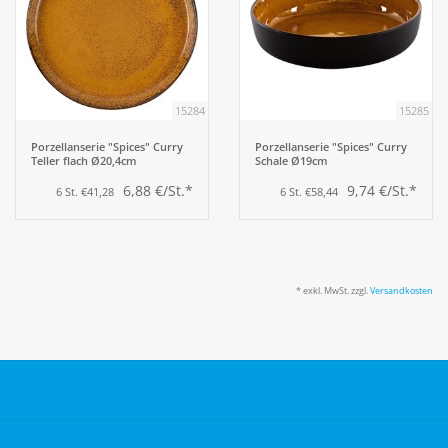
15284
15285
Porzellanserie "Spices" Curry
Porzellanserie "Spices" Curry
Teller flach Ø20,4cm
Schale Ø19cm
6,88 €/St.*
9,74 €/St.*
6 St. €41,28
6 St. €58,44
* exkl. MwSt. zzgl.
Versandkosten