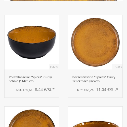
Aufsteller
Bar
Tafeln
Einrichtung
15639
15283
Berufsbekleidung
Porzellanserie "Spices" Curry
Porzellanserie "Spices" Curry
Schale Ø14x6 cm
Teller flach Ø27cm
8,44 €/St.*
11,04 €/St.*
6 St. €50,64
6 St. €66,24
Küche
Küchentechnik
Küchenmöbel