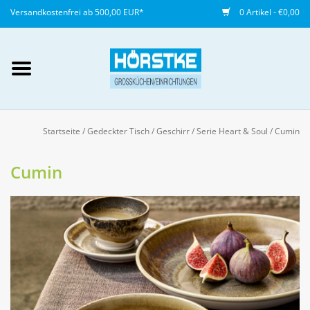
Versandkostenfrei ab 500,00 EUR*
0 Artikel - €0,00
Mein Konto / Kundenkonto
anlegen
Startseite
/
Gedeckter Tisch
/
Geschirr
/
Serie Heart & Soul
/
Cumin
Startseite
Cumin
NEU
Gedeckter Tisch
Buffet
Fingerfood