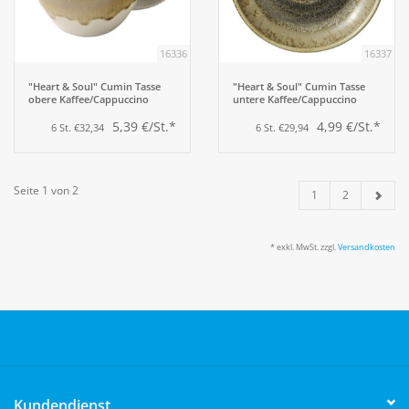
16336
16337
"Heart & Soul" Cumin Tasse
"Heart & Soul" Cumin Tasse
obere Kaffee/Cappuccino
untere Kaffee/Cappuccino
5,39 €/St.*
4,99 €/St.*
6 St. €32,34
6 St. €29,94
Seite 1 von 2
1
2
* exkl. MwSt. zzgl.
Versandkosten
Kundendienst