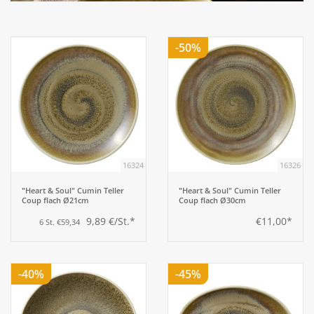
Aufsteller
-50%
Bar
Tafeln
Einrichtung
16324
16326
Berufsbekleidung
"Heart & Soul" Cumin Teller
"Heart & Soul" Cumin Teller
Coup flach Ø21cm
Coup flach Ø30cm
9,89 €/St.*
€11,00*
6 St. €59,34
Küche
Küchentechnik
-40%
-45%
Küchenmöbel