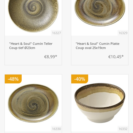
16327
16329
"Heart & Soul" Cumin Teller
"Heart & Soul" Cumin Platte
Coup tief Ø23cm
Coup oval 25x19cm
€8,99*
€10,45*
-48%
-40%
16330
16332