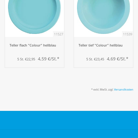
11527
11539
Teller flach "Colour" hellblau
Teller tief "Colour" hellblau
4,59 €/St.*
4,69 €/St.*
5 St. €22,95
5 St. €23,45
* exkl. MwSt. zzgl.
Versandkosten