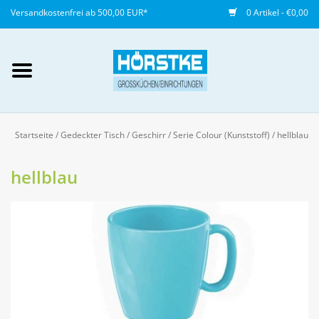
Versandkostenfrei ab 500,00 EUR*
0 Artikel - €0,00
Mein Konto / Kundenkonto
anlegen
Startseite
/
Gedeckter Tisch
/
Geschirr
/
Serie Colour (Kunststoff)
/
hellblau
Startseite
hellblau
NEU
Gedeckter Tisch
Buffet
Fingerfood