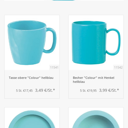
Aufsteller
Bar
Tafeln
Einrichtung
11541
11542
Berufsbekleidung
Tasse obere "Colour" hellblau
Becher "Colour" mit Henkel
hellblau
3,49 €/St.*
3,99 €/St.*
5 St. €17,45
5 St. €19,95
Küche
Küchentechnik
Küchenmöbel