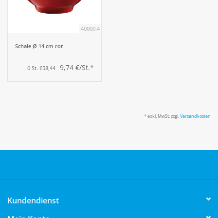
40000.4
Schale Ø 14 cm rot
9,74 €/St.*
6 St. €58,44
* exkl. MwSt. zzgl.
Versandkosten
Kundendienst