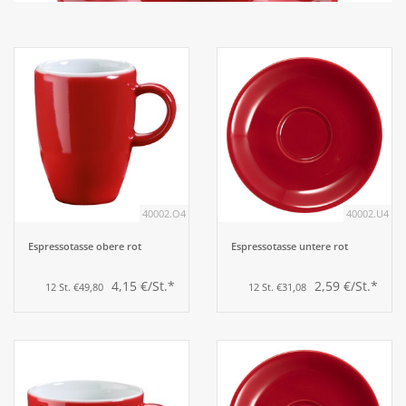
Aufsteller
Bar
Tafeln
Einrichtung
40002.O4
40002.U4
Berufsbekleidung
Espressotasse obere rot
Espressotasse untere rot
4,15 €/St.*
2,59 €/St.*
12 St. €49,80
12 St. €31,08
Küche
Küchentechnik
Küchenmöbel