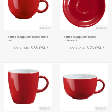
40003.O4
40003.U4
Kaffee-/Cappuccinotasse obere
Kaffee-/Cappuccinotasse
rot
untere rot
5,58 €/St.*
3,76 €/St.*
6 St. €33,48
6 St. €22,56
40005.O4
40004.O4