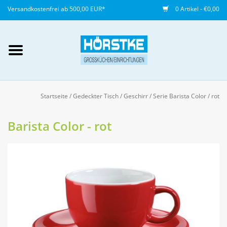
Versandkostenfrei ab 500,00 EUR*
0 Artikel - €0,00
Mein Konto / Kundenkonto
anlegen
Startseite
/
Gedeckter Tisch
/
Geschirr
/
Serie Barista Color
/
rot
Startseite
Barista Color - rot
NEU
Gedeckter Tisch
Buffet
Fingerfood